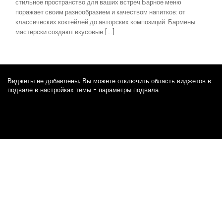
стильное пространство для ваших встреч.Барное меню
поражает своим разнообразием и качеством напитков: от
классических коктейлей до авторских композиций. Бармены
мастерски создают вкусовые […]
Виджеты не добавлены. Вы можете отключить область виджетов в
подвале в настройках темы - параметры подвала