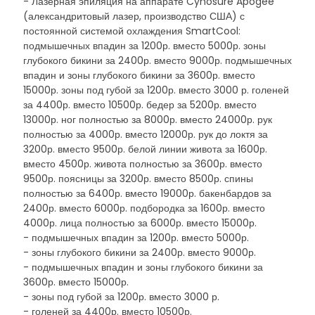
- Лазерная эпиляция на аппарате Cynosure Apogee
(александритовый лазер, производство США) с
постоянной системой охлаждения SmartCool:
подмышечных впадин за 1200р. вместо 5000р. зоны
глубокого бикини за 2400р. вместо 9000р. подмышечных
впадин и зоны глубокого бикини за 3600р. вместо
15000р. зоны под губой за 1200р. вместо 3000 р. голеней
за 4400р. вместо 10500р. бедер за 5200р. вместо
13000р. ног полностью за 8000р. вместо 24000р. рук
полностью за 4000р. вместо 12000р. рук до локтя за
3200р. вместо 9500р. белой линии живота за 1600р.
вместо 4500р. живота полностью за 3600р. вместо
9500р. поясницы за 3200р. вместо 8500р. спины
полностью за 6400р. вместо 19000р. бакенбардов за
2400р. вместо 6000р. подбородка за 1600р. вместо
4000р. лица полностью за 6000р. вместо 15000р.
- подмышечных впадин за 1200р. вместо 5000р.
- зоны глубокого бикини за 2400р. вместо 9000р.
- подмышечных впадин и зоны глубокого бикини за
3600р. вместо 15000р.
- зоны под губой за 1200р. вместо 3000 р.
- голеней за 4400р. вместо 10500р.