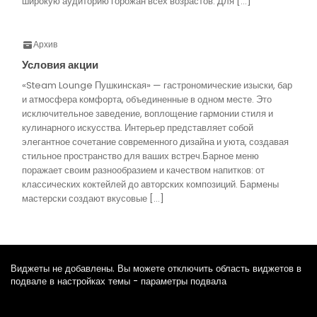
широкую аудиторию горожан всех возрастов. Для […]
Архив
Условия акции
«Steam Lounge Пушкинская» — гастрономические изыски, бар
и атмосфера комфорта, объединенные в одном месте. Это
исключительное заведение, воплощение гармонии стиля и
кулинарного искусства. Интерьер представляет собой
элегантное сочетание современного дизайна и уюта, создавая
стильное пространство для ваших встреч.Барное меню
поражает своим разнообразием и качеством напитков: от
классических коктейлей до авторских композиций. Бармены
мастерски создают вкусовые […]
Виджеты не добавлены. Вы можете отключить область виджетов в
подвале в настройках темы - параметры подвала