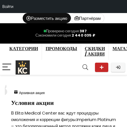
Войти
Разместить акцию
Партнёрам
Проверено сегодня:
387
Сэкономили сегодня:
2 440 035 ₽
КАТЕГОРИИ
ПРОМОКОДЫ
СКИДКИ
МАГА
/ АКЦИИ
8
Архивная акция
Условия акции
В Elita Medical Center вас ждут процедуры
омоложения и коррекции фигуры.Imperium Platinum
– это безоперационный метод подтяжки кожи лица и