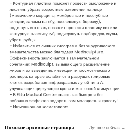
- Контурная пластика поможет провести омоложение и
лифтинг, убрать возрастные изменения на лице
(мимические морщины, межбровные и носогубные
складки, заломы на лбу, носослезную борозду),
подтянуть его овал, позволит провести пластику век или
контурную пластику губ, подчеркнуть подбородок, скулы,
убрать рубцы.
- Избавиться от лишних килограмм без хирургического
вмешательства можно благодаря Medisculpture.
Эффективность заключается в замечательном
сочетании: Medisculpt, вызывающего расщепление
жиров и их выведение, инъекций гипоосмотического
раствора, которые ослабляют и разрушают жировые
клетки, воздействия инфракрасных лучей типа А,
улучшающих циркуляцию крови и мышечной стимуляции.
- В Elita Medical Center знают, как быстро и без
побочных эффектов подарить вам молодость и красоту!
- Инъекционная косметология
Похожие архивные страницы
Лучшее сейчас →