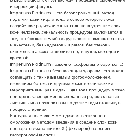
В Elita Medical Center вас ждут процедуры омоложения
и коррекции фигуры.
Imperium Platinum – это безоперационный метод
подтяжки кожи лица и тела, в основе которого лежит
воздействие радиочастотных волн на внутренние слои
кожи человека. Уникальность процедуры заключается в
том, что без какого-либо хирургического вмешательства
и анестезии, без надрезов и шрамов, без отеков и
синяков ваша кожа становится подтянутой, молодой и
красивой.
Imperium Platinum позволяет эффективно бороться с:
Imperium Platinum безопасен для здоровья, его можно
совмещать с так называемым фотоомоложением,
введением ботокса и другими косметологическими
мероприятиями, раз в один - два года процедуру можно
повторять. Своевременно сделанный радиоволновый
лифтинг лица позволит вам на долгие годы отодвинуть
процесс старения.
Контурная пластика – методика инъекционного
омоложения методом введения в средние слои кожи
препаратов-заполнителей (филлеров) на основе
гилауроновой кислоты.