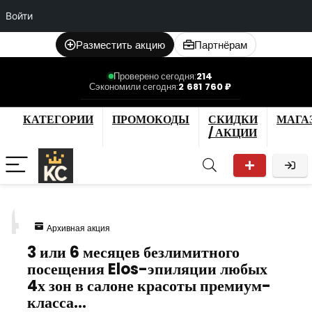
Войти
Разместить акцию
Партнёрам
Проверено сегодня:
214
Сэкономили сегодня:
2 681 760 ₽
КАТЕГОРИИ
ПРОМОКОДЫ
СКИДКИ
МАГА
/ АКЦИИ
4
Архивная акция
3 или 6 месяцев безлимитного
посещения Elos-эпиляции любых
4х зон в салоне красоты премиум-
класса…