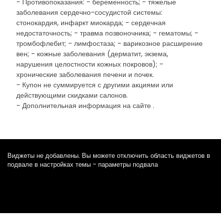
- Противопоказания: - беременность; - тяжелые
заболевания сердечно-сосудистой системы:
стонокардия, инфаркт миокарда; - сердечная
недостаточность; - травма позвоночника; - гематомы; -
тромбофлебит; - лимфостаза; - варикозное расширение
вен; - кожные заболевания (дерматит, экзема,
нарушения целостности кожных покровов); -
хронические заболевания печени и почек.
- Купон не суммируется с другими акциями или
действующими скидками салонов.
- Дополнительная информация на сайте .
Виджеты не добавлены. Вы можете отключить область виджетов в
подвале в настройках темы - параметры подвала