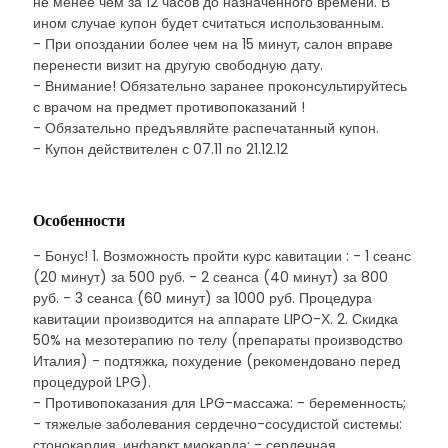
не менее чем за 12 часов до назначенного времени. В
ином случае купон будет считаться использованным.
- При опоздании более чем на 15 минут, салон вправе
перенести визит на другую свободную дату.
- Внимание! Обязательно заранее проконсультируйтесь
с врачом на предмет противопоказаний !
- Обязательно предъявляйте распечатанный купон.
- Купон действителен с 07.11 по 21.12.12
Особенности
- Бонус! 1. Возможность пройти курс кавитации : - 1 сеанс
(20 минут) за 500 руб. - 2 сеанса (40 минут) за 800
руб. - 3 сеанса (60 минут) за 1000 руб. Процедура
кавитации производится на аппарате LIPO-Х. 2. Скидка
50% на мезотерапию по телу (препараты производство
Италия) - подтяжка, похудение (рекомендовано перед
процедурой LPG).
- Противопоказания для LPG-массажа: - беременность;
- тяжелые заболевания сердечно-сосудистой системы:
стонокардия, инфаркт миокарда; - сердечная