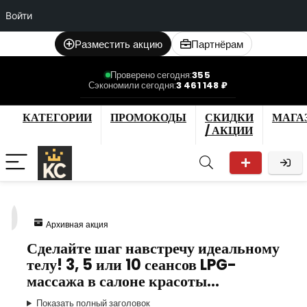
Войти
Разместить акцию
Партнёрам
Проверено сегодня:
355
Сэкономили сегодня:
3 461 148 ₽
КАТЕГОРИИ
ПРОМОКОДЫ
СКИДКИ
МАГА
/ АКЦИИ
9
Архивная акция
Сделайте шаг навстречу идеальному
телу! 3, 5 или 10 сеансов LPG-
массажа в салоне красоты…
Показать полный заголовок