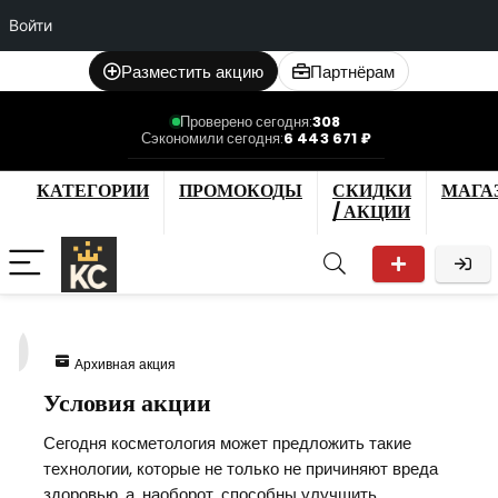
Войти
Разместить акцию
Партнёрам
Проверено сегодня:
308
Сэкономили сегодня:
6 443 671 ₽
КАТЕГОРИИ
ПРОМОКОДЫ
СКИДКИ
МАГА
/ АКЦИИ
0
Архивная акция
Условия акции
Сегодня косметология может предложить такие
технологии, которые не только не причиняют вреда
здоровью, а, наоборот, способны улучшить