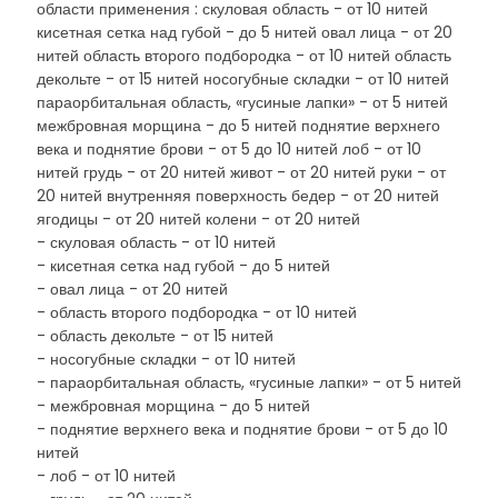
области применения : скуловая область - от 10 нитей
кисетная сетка над губой - до 5 нитей овал лица - от 20
нитей область второго подбородка - от 10 нитей область
декольте - от 15 нитей носогубные складки - от 10 нитей
параорбитальная область, «гусиные лапки» - от 5 нитей
межбровная морщина - до 5 нитей поднятие верхнего
века и поднятие брови - от 5 до 10 нитей лоб - от 10
нитей грудь - от 20 нитей живот - от 20 нитей руки - от
20 нитей внутренняя поверхность бедер - от 20 нитей
ягодицы - от 20 нитей колени - от 20 нитей
- скуловая область - от 10 нитей
- кисетная сетка над губой - до 5 нитей
- овал лица - от 20 нитей
- область второго подбородка - от 10 нитей
- область декольте - от 15 нитей
- носогубные складки - от 10 нитей
- параорбитальная область, «гусиные лапки» - от 5 нитей
- межбровная морщина - до 5 нитей
- поднятие верхнего века и поднятие брови - от 5 до 10
нитей
- лоб - от 10 нитей