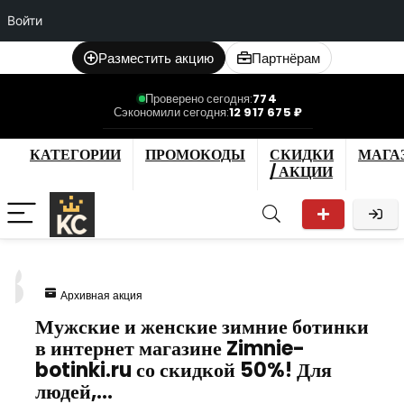
Войти
Разместить акцию
Партнёрам
Проверено сегодня:
774
Сэкономили сегодня:
12 917 675 ₽
КАТЕГОРИИ
ПРОМОКОДЫ
СКИДКИ
МАГА
/ АКЦИИ
3
Архивная акция
Мужские и женские зимние ботинки
в интернет магазине Zimnie-
botinki.ru со скидкой 50%! Для
людей,…