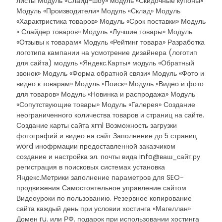
листы Модуль «Слайд-шоу» модуль «Скидочные купоны»
Модуль «Производители» Модуль «Склад» Модуль
«Характристика товаров» Модуль «Срок поставки» Модуль
« Слайдер товаров» Модуль «Лучшие товары» Модуль
«Отзывы к товарам» Модуль «Рейтинг товара» Разработка
логотипа кампании на усмотрение дизайнера (логотип
для сайта) модуль «Яндекс.Карты» модуль «Обратный
звонок» Модуль «Форма обратной связи» Модуль «Фото и
видео к товарам» Модуль «Поиск» Модуль «Видео и фото
для товаров» Модуль «Новинка и распродажа» Модуль
«Сопутствующие товары» Модуль «Галерея» Создание
неограниченного количества товаров и страниц на сайте.
Создание карты сайта xml Возможность загрузки
фотографий и видео на сайт Заполнение до 5 страниц
word инофрмации предоставленной заказчиком
создание и настройка эл. почты вида info@ваш_сайт.ру
регистрация в поисковых системах установка
Яндекс.Метрики заполнение параметров для SEO-
продвижения Самостоятельное управление сайтом
Видеоуроки по пользованию. Резервное копирование
сайта каждый день при условии хостинга «Магеллан»
Домен ru. или РФ. подарок при использовании хостинга