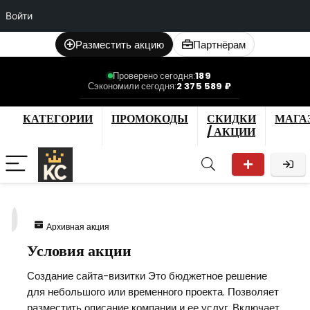
Войти
Разместить акцию
Партнёрам
Проверено сегодня:
189
Сэкономили сегодня:
2 375 589 ₽
КАТЕГОРИИ
ПРОМОКОДЫ
СКИДКИ
МАГА
/ АКЦИИ
9
Архивная акция
Условия акции
Создание сайта-визитки Это бюджетное решение
для небольшого или временного проекта. Позволяет
разместить описание компании и ее услуг. Включает