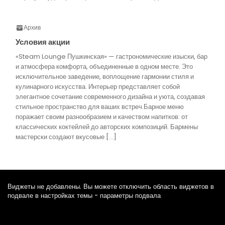
Архив
Условия акции
«Steam Lounge Пушкинская» — гастрономические изыски, бар
и атмосфера комфорта, объединенные в одном месте. Это
исключительное заведение, воплощение гармонии стиля и
кулинарного искусства. Интерьер представляет собой
элегантное сочетание современного дизайна и уюта, создавая
стильное пространство для ваших встреч.Барное меню
поражает своим разнообразием и качеством напитков: от
классических коктейлей до авторских композиций. Бармены
мастерски создают вкусовые […]
Виджеты не добавлены. Вы можете отключить область виджетов в
подвале в настройках темы - параметры подвала