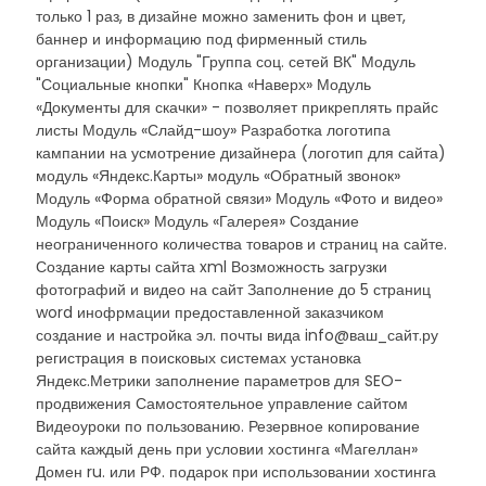
только 1 раз, в дизайне можно заменить фон и цвет,
баннер и информацию под фирменный стиль
организации) Модуль "Группа соц. сетей ВК" Модуль
"Социальные кнопки" Кнопка «Наверх» Модуль
«Документы для скачки» - позволяет прикреплять прайс
листы Модуль «Слайд-шоу» Разработка логотипа
кампании на усмотрение дизайнера (логотип для сайта)
модуль «Яндекс.Карты» модуль «Обратный звонок»
Модуль «Форма обратной связи» Модуль «Фото и видео»
Модуль «Поиск» Модуль «Галерея» Создание
неограниченного количества товаров и страниц на сайте.
Создание карты сайта xml Возможность загрузки
фотографий и видео на сайт Заполнение до 5 страниц
word инофрмации предоставленной заказчиком
создание и настройка эл. почты вида info@ваш_сайт.ру
регистрация в поисковых системах установка
Яндекс.Метрики заполнение параметров для SEO-
продвижения Самостоятельное управление сайтом
Видеоуроки по пользованию. Резервное копирование
сайта каждый день при условии хостинга «Магеллан»
Домен ru. или РФ. подарок при использовании хостинга