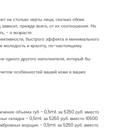
т не столько черты лица, сколько облик.
зависит, прежде всего, от их соотношения. Но
, - о возрасте.
фективности, быстрого эффекта и минимального
же молодость и красоту, по-настоящему
и одного другого наполнителя, который бы
учетом особенностей вашей кожи и ваших
чение объема губ - 0,5ml. за 5250 руб. вместо
ых складок - 0,5ml. за 5250 руб. вместо 10500
ежбровных морщин - 0,5ml. за 5250 руб. вместо