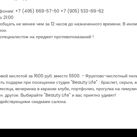
лефонам: +7 (495) 669-57-50 +7 (905) 533-69-62
о 21:00
бщать не менее чем за 12 часов до назначенного времени. В ином
пон.
 специалистом на предмет противопоказаний !
вой кислотой за 1600 руб. вместо 5500. - Фруктово-кислотный пили
ь подарки при посещении студии "Beauty Life" : браслет, серьги, 
сяца, вечеринка в караоке клубе, портфолио, прогулка на лимузин
н. другое. Выбирайте "Beauty Life" и вас приятно удивят!
 действующими скидками салона.