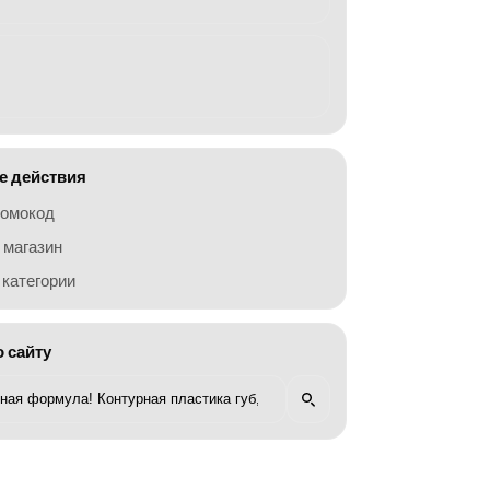
 действия
ромокод
 магазин
категории
о сайту