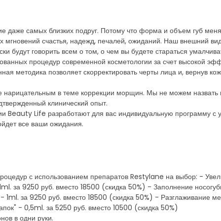
ие даже самых близких подруг. Потому что форма и объем губ меняю
х мгновений счастья, надежд, печалей, ожиданий. Наш внешний вид 
и будут говорить всем о том, о чем вы будете стараться умалчивать
бованных процедур современной косметологии за счет высокой эф
ная методика позволяет скорректировать черты лица и, вернув ко
е нарицательным в теме коррекции морщин. Мы не можем назвать н
дтвержденный клинический опыт.
и Beauty Life разработают для вас индивидуальную программу с 
ойдет все ваши ожидания.
роцедур с использованием препаратов Restylane на выбор: - Увели
ml. за 9250 руб. вместо 18500 (скидка 50%) - Заполнение носогубн
- 1ml. за 9250 руб. вместо 18500 (скидка 50%) - Разглаживание м
пок" - 0,5ml. за 5250 руб. вместо 10500 (скидка 50%)
нов в одни руки.