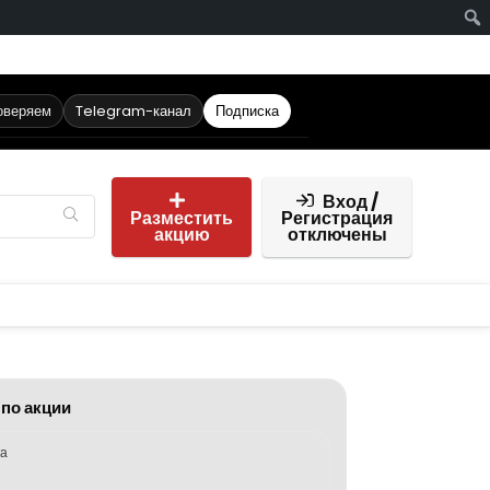
оверяем
Telegram-канал
Подписка
Вход /
Разместить
Регистрация
акцию
отключены
 по акции
ка