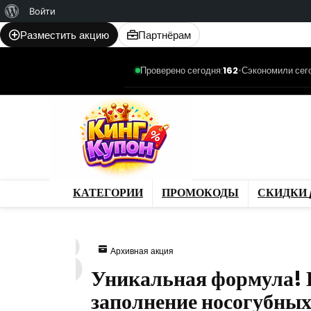
О
Войти
WordPress
Разместить акцию
Партнёрам
Проверено сегодня:
162
•
Сэкономили сег
Категории
Промо
Магазины
Товар
КАТЕГОРИИ
ПРОМОКОДЫ
СКИДКИ 
48
Архивная акция
Уникальная формула! К
заполнение носогубных