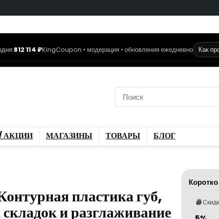
одня:
812 114 ₽
KingCoupon • модерация • обновления ежедневно
Как пр
коды
Скидки / Акции
ы
Блог
/ АКЦИИ
МАГАЗИНЫ
ТОВАРЫ
БЛОГ
Коротко
онтурная пластика губ,
Скид
 складок и разглаживание
5%