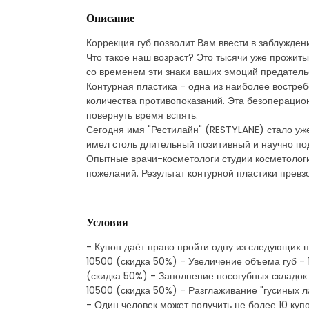
Описание
Коррекция губ позволит Вам ввести в заблужден
Что такое наш возраст? Это тысячи уже прожиты
со временем эти знаки ваших эмоций предательск
Контурная пластика - одна из наиболее востре
количества противопоказаний. Эта безоперацион
повернуть время вспять.
Сегодня имя "Рестилайн" (RESTYLANE) стало уж
имел столь длительный позитивный и научно по
Опытные врачи-косметологи студии косметологи
пожеланий. Результат контурной пластики превз
Условия
- Купон даёт право пройти одну из следующих п
10500 (скидка 50%) - Увеличение объема губ - 1
(скидка 50%) - Заполнение носогубных складок 
10500 (скидка 50%) - Разглаживание "гусиных ла
- Один человек может получить не более 10 купо