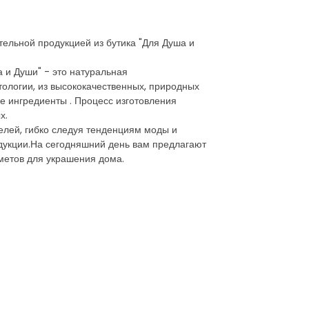
тельной продукцией из бутика "Для Душа и
 и Души" - это натуральная
тологии, из высококачественных, природных
ые ингредиенты . Процесс изготовления
х.
елей, гибко следуя тенденциям моды и
одукции.На сегодняшний день вам предлагают
дметов для украшения дома.