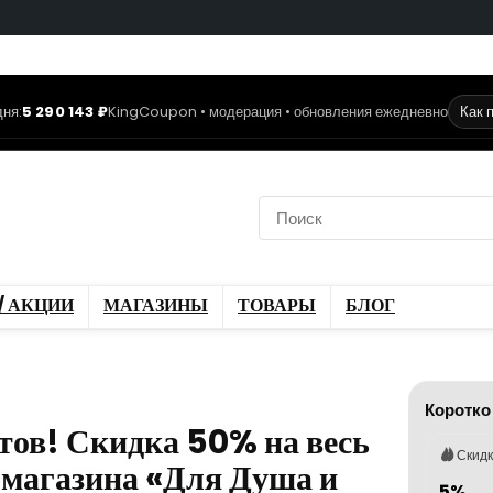
ня:
5 290 143 ₽
KingCoupon • модерация • обновления ежедневно
Как 
коды
Скидки / Акции
ы
Блог
/ АКЦИИ
МАГАЗИНЫ
ТОВАРЫ
БЛОГ
Коротко
тов! Скидка 50% на весь
Скид
-магазина «Для Душа и
5%