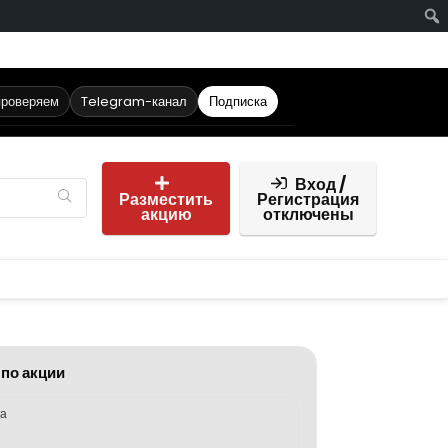
проверяем
Telegram-канал
Подписка
Вход /
Разместить
Регистрация
акцию
отключены
 по акции
ка