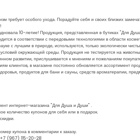
зм требует особого ухода. Порадуйте себя и своих близких замеча
!
дновала 10-летие! Продукция, представленная в бутиках "Для Душа
одится в соответствии с передовыми технологиями в области косме
науке с лучшим в природе, используются, только экологически чист
 условий окружающей среды. Продукция не тестируется на животны
янном развитии, прислушивается к мнениям и пожеланиям покупат
иям клиентов, в магазине постоянно обновляется ассортимент пр
доровья, продуктов для бани и сауны, средств ароматерапии, пре
мент интернет-магазина "Для Душа и Души" .
е количество купонов для себя или в подарок.
скидки.
омер купона в комментарии к заказу.
+7 (967) 115-20-28