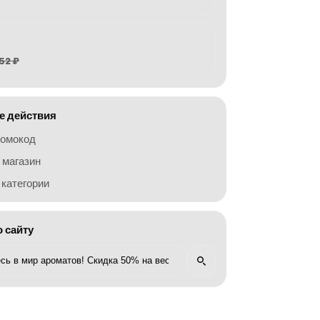
52 ₽
 действия
ромокод
 магазин
категории
о сайту