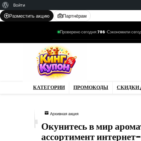
О
Войти
WordPress
Разместить акцию
Партнёрам
Проверено сегодня:
786
•
Сэкономили сегод
Категории
Промо
Магазины
Товар
КАТЕГОРИИ
ПРОМОКОДЫ
СКИДКИ 
54
Архивная акция
Окунитесь в мир арома
ассортимент интернет