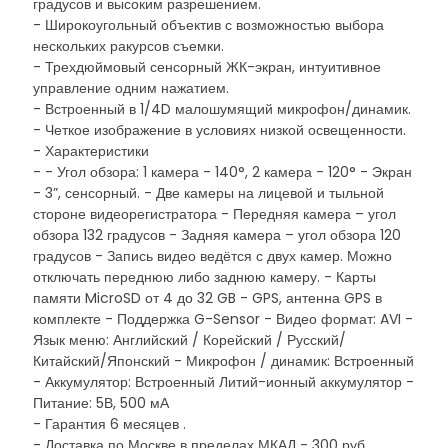
градусов и высоким разрешением.
- Широкоугольный объектив с возможностью выбора
нескольких ракурсов съемки.
- Трехдюймовый сенсорный ЖК-экран, интуитивное
управление одним нажатием.
- Встроенный в 1/4D малошумящий микрофон/динамик.
- Четкое изображение в условиях низкой освещенности.
- Характеристики
- - Угол обзора: 1 камера - 140°, 2 камера - 120° - Экран
- 3”, сенсорный. - Две камеры на лицевой и тыльной
стороне видеорегистратора - Передняя камера – угол
обзора 132 градусов - Задняя камера – угол обзора 120
градусов - Запись видео ведётся с двух камер. Можно
отключать переднюю либо заднюю камеру. - Карты
памяти MicroSD от 4 до 32 GB - GPS, антенна GPS в
комплекте - Поддержка G-Sensor - Видео формат: AVI -
Язык меню: Английский / Корейский / Русский/
Китайский/Японский - Микрофон / динамик: Встроенный
- Аккумулятор: Встроенный Литий-ионный аккумулятор -
Питание: 5В, 500 мА
- Гарантия 6 месяцев .
- Доставка по Москве в пределах МКАД - 300 руб.