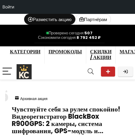
Войти
Разместить акцию
Партнёрам
Проверено сегодня:
507
Сэкономили сегодня:
8 792 452 ₽
КАТЕГОРИИ
ПРОМОКОДЫ
СКИДКИ
МАГА
/ АКЦИИ
6
Архивная акция
Чувствуйте себя за рулем спокойно!
Видеорегистратор BlackBox
R900GPS: 2 камеры, система
шифрования, GPS-модуль и…