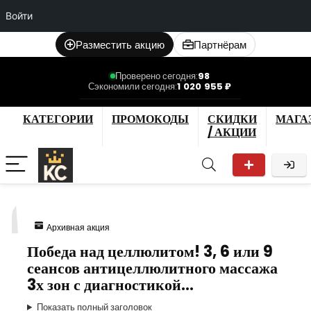
Войти
Разместить акцию
Партнёрам
Проверено сегодня:
98
Сэкономили сегодня:
1 020 955 ₽
КАТЕГОРИИ
ПРОМОКОДЫ
СКИДКИ
МАГА
/ АКЦИИ
1
Архивная акция
Победа над целлюлитом! 3, 6 или 9
сеансов антицеллюлитного массажа
3х зон с диагностикой…
Показать полный заголовок