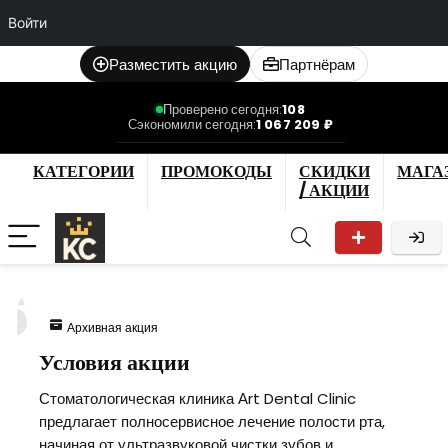
Войти
Разместить акцию
Партнёрам
Проверено сегодня:
108
Сэкономили сегодня:
1 067 209 ₽
КАТЕГОРИИ
ПРОМОКОДЫ
СКИДКИ
МАГА
/ АКЦИИ
6
Архивная акция
Условия акции
Стоматологическая клиника Аrt Dental Clinic
предлагает полносервисное лечение полости рта,
начиная от ультразвуковой чистки зубов и