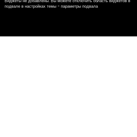
Виджеты не добавлены. Вы можете отключить область виджетов в
подвале в настройках темы - параметры подвала