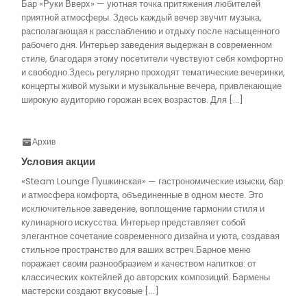
Бар «Руки Вверх» — уютная точка притяжения любителей
приятной атмосферы. Здесь каждый вечер звучит музыка,
располагающая к расслаблению и отдыху после насыщенного
рабочего дня. Интерьер заведения выдержан в современном
стиле, благодаря этому посетители чувствуют себя комфортно
и свободно.Здесь регулярно проходят тематические вечеринки,
концерты живой музыки и музыкальные вечера, привлекающие
широкую аудиторию горожан всех возрастов. Для […]
Архив
Условия акции
«Steam Lounge Пушкинская» — гастрономические изыски, бар
и атмосфера комфорта, объединенные в одном месте. Это
исключительное заведение, воплощение гармонии стиля и
кулинарного искусства. Интерьер представляет собой
элегантное сочетание современного дизайна и уюта, создавая
стильное пространство для ваших встреч.Барное меню
поражает своим разнообразием и качеством напитков: от
классических коктейлей до авторских композиций. Бармены
мастерски создают вкусовые […]