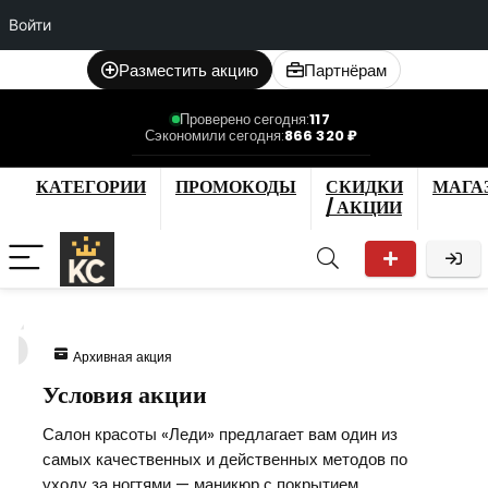
Войти
Разместить акцию
Партнёрам
Проверено сегодня:
117
Сэкономили сегодня:
866 320 ₽
КАТЕГОРИИ
ПРОМОКОДЫ
СКИДКИ
МАГА
/ АКЦИИ
5
Архивная акция
Условия акции
Салон красоты «Леди» предлагает вам один из
самых качественных и действенных методов по
уходу за ногтями — маникюр с покрытием