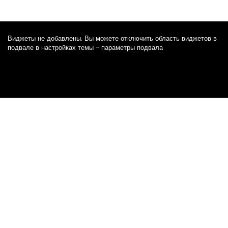
Виджеты не добавлены. Вы можете отключить область виджетов в
подвале в настройках темы - параметры подвала