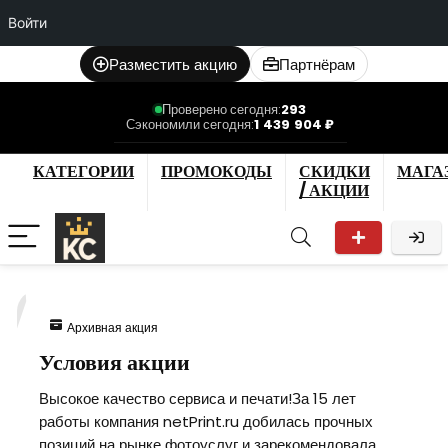
Войти
Разместить акцию
Партнёрам
Проверено сегодня:
293
Сэкономили сегодня:
1 439 904 ₽
КАТЕГОРИИ
ПРОМОКОДЫ
СКИДКИ
МАГА
/ АКЦИИ
7
Архивная акция
Условия акции
Высокое качество сервиса и печати!За 15 лет
работы компания netPrint.ru добилась прочных
позиций на рынке фотоуслуг и зарекомендовала