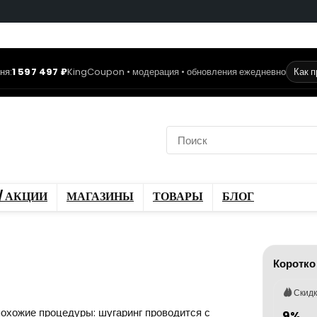
ня:
1 597 497 ₽
KingCoupon • модерация • обновления ежедневно
Как 
коды
Скидки / Акции
ы
Блог
/ АКЦИИ
МАГАЗИНЫ
ТОВАРЫ
БЛОГ
Коротко
Скид
похожие процедуры: шугаринг проводится с
9%