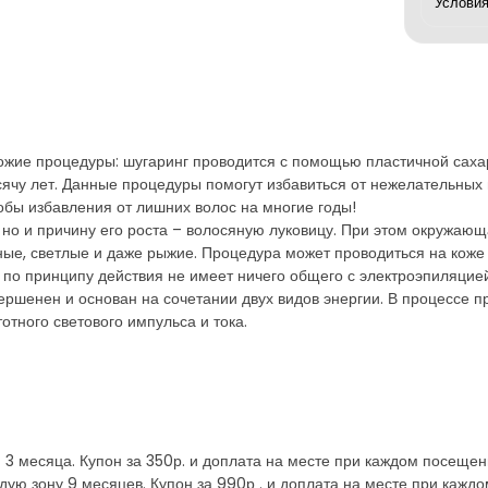
ожие процедуры: шугаринг проводится с помощью пластичной сахар
ячу лет. Данные процедуры помогут избавиться от нежелательных 
бы избавления от лишних волос на многие годы!
 но и причину его роста – волосяную луковицу. При этом окружающ
ые, светлые и даже рыжие. Процедура может проводиться на коже
й по принципу действия не имеет ничего общего с электроэпиляци
вершенен и основан на сочетании двух видов энергии. В процессе
тного светового импульса и тока.
 месяца. Купон за 350р. и доплата на месте при каждом посещени
ую зону 9 месяцев. Купон за 990р . и доплата на месте при кажд