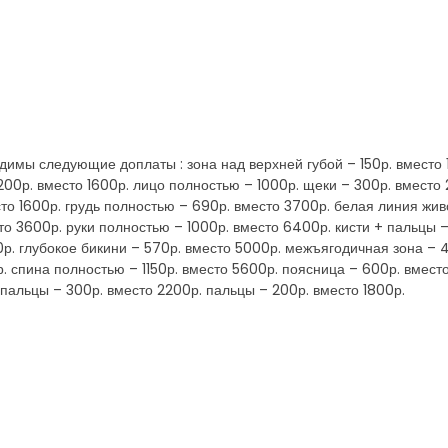
имы следующие доплаты : зона над верхней губой – 150р. вместо 1
200р. вместо 1600р. лицо полностью – 1000р. щеки – 300р. вместо
сто 1600р. грудь полностью – 690р. вместо 3700р. белая линия жи
сто 3600р. руки полностью – 1000р. вместо 6400р. кисти + пальцы 
0р. глубокое бикини – 570р. вместо 5000р. межъягодичная зона – 
. спина полностью – 1150р. вместо 5600р. поясница – 600р. вмест
 пальцы – 300р. вместо 2200р. пальцы – 200р. вместо 1800р.