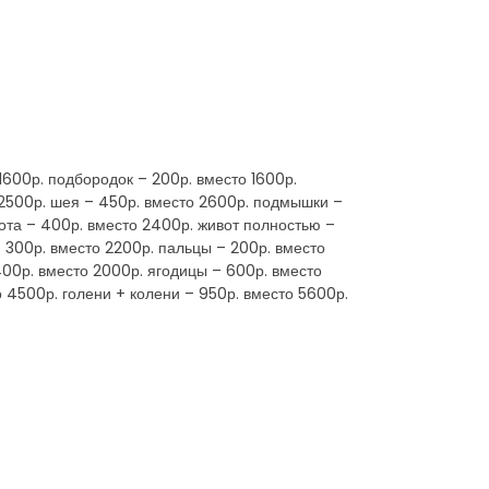
600р. подбородок – 200р. вместо 1600р.
 2500р. шея – 450р. вместо 2600р. подмышки –
вота – 400р. вместо 2400р. живот полностью –
– 300р. вместо 2200р. пальцы – 200р. вместо
400р. вместо 2000р. ягодицы – 600р. вместо
о 4500р. голени + колени – 950р. вместо 5600р.