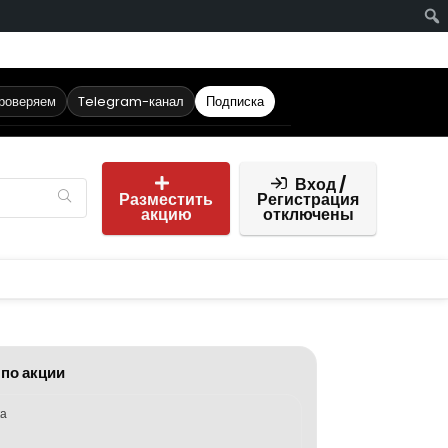
проверяем
Telegram-канал
Подписка
Вход /
Разместить
Регистрация
акцию
отключены
 по акции
ка