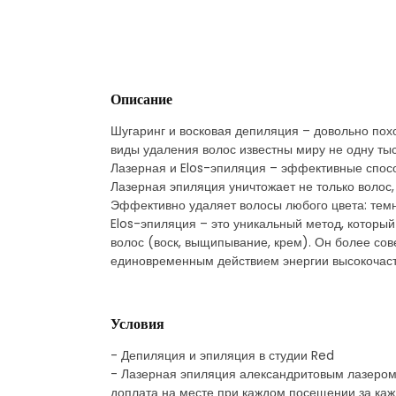
Описание
Шугаринг и восковая депиляция – довольно пох
виды удаления волос известны миру не одну тыс
Лазерная и Elos-эпиляция – эффективные спосо
Лазерная эпиляция уничтожает не только волос,
Эффективно удаляет волосы любого цвета: темн
Elos-эпиляция – это уникальный метод, которы
волос (воск, выщипывание, крем). Он более со
единовременным действием энергии высокочасто
Условия
- Депиляция и эпиляция в студии Red
- Лазерная эпиляция александритовым лазером 3
доплата на месте при каждом посещении за кажд