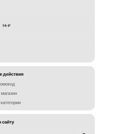
14 ₽
 действия
ромокод
 магазин
категории
о сайту