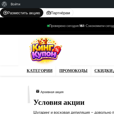
О
Войти
WordPress
Разместить акцию
Партнёрам
Проверено сегодня:
151
•
Сэкономили сегод
Категории
Промо
Магазины
Товар
КАТЕГОРИИ
ПРОМОКОДЫ
СКИДКИ 
981
Архивная акция
Условия акции
Шугаринг и восковая депиляция – довольно 