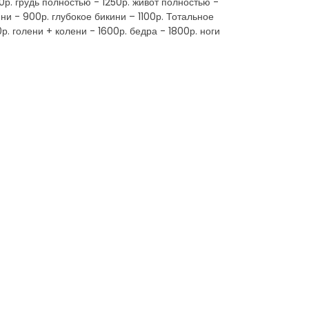
. грудь полностью - 1250р. живот полностью -
ини - 900р. глубокое бикини – 1100р. Тотальное
р. голени + колени - 1600р. бедра - 1800р. ноги