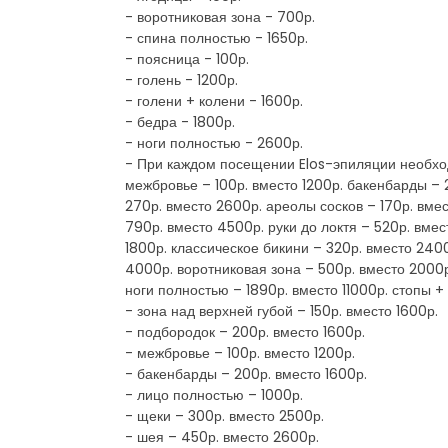
- воротниковая зона - 700р.
- спина полностью - 1650р.
- поясница - 100р.
- голень - 1200р.
- голени + колени - 1600р.
- бедра - 1800р.
- ноги полностью - 2600р.
- При каждом посещении Elos-эпиляции необход
межбровье – 100р. вместо 1200р. бакенбарды – 
270р. вместо 2600р. ареолы сосков – 170р. вме
790р. вместо 4500р. руки до локтя – 520р. вме
1800р. классическое бикини – 320р. вместо 240
4000р. воротниковая зона – 500р. вместо 2000р
ноги полностью – 1890р. вместо 11000р. стопы +
- зона над верхней губой – 150р. вместо 1600р.
- подбородок – 200р. вместо 1600р.
- межбровье – 100р. вместо 1200р.
- бакенбарды – 200р. вместо 1600р.
- лицо полностью – 1000р.
- щеки – 300р. вместо 2500р.
- шея – 450р. вместо 2600р.