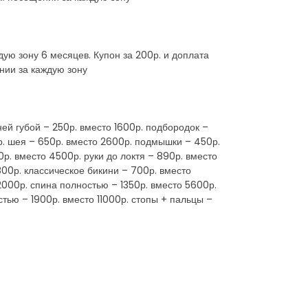
ую зону 6 месяцев. Купон за 200р. и доплата
нии за каждую зону
й губой – 250р. вместо 1600р. подбородок –
0р. шея – 650р. вместо 2600р. подмышки – 450р.
р. вместо 4500р. руки до локтя – 890р. вместо
800р. классическое бикини – 700р. вместо
2000р. спина полностью – 1350р. вместо 5600р.
стью – 1900р. вместо 11000р. стопы + пальцы –