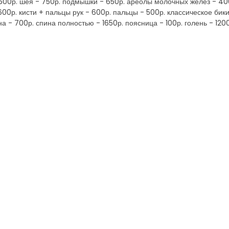
600р. шея - 750р. подмышки - 650р. ареолы молочных желез - 400р
1600р. кисти + пальцы рук - 600р. пальцы - 500р. классическое бик
а - 700р. спина полностью - 1650р. поясница - 100р. голень - 1200