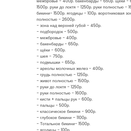
межбровье - 400р. бакенбарды - 650р. щёки - 
1500р. руки до локтя - 1250р. руки полностью - 
бикини- 1500р. ягодицы - 100р. воротниковая зон
полностью - 2600р.
- зона над верхней губой - 450р.
- подбородок - 500р.
- межбровье - 400р.
- бакенбарды - 650р.
- щёки - 600р.
- шея - 750р.
- подмышки - 650р.
- ареолы молочных желез - 400р.
- грудь полностью - 1250р.
- живот полностью - 1500р.
- руки до локтя - 1250р.
- руки полностью - 1600р.
- кисти + пальцы рук - 600р.
- пальцы - 500р.
- классическое бикини - 900р.
- глубокое бикини – 1100р.
- Тотальное бикини- 1500р.
- ягодицы - 100р.