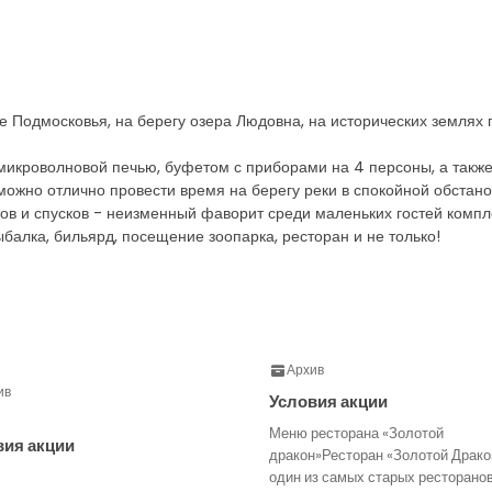
оне Подмосковья, на берегу озера Людовна, на исторических земля
икроволновой печью, буфетом с приборами на 4 персоны, а также
можно отлично провести время на берегу реки в спокойной обстано
тов и спусков - неизменный фаворит среди маленьких гостей компл
балка, бильярд, посещение зоопарка, ресторан и не только!
Архив
ив
Условия акции
Меню ресторана «Золотой
вия акции
дракон»Ресторан «Золотой Драко
один из самых старых ресторано