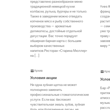
представлено разнообразное меню
традиционной немецкой кухни:
Yves 
колбаски, рулька, бургеры и не только.
франц
Также в заведении можно отведать
созда
копченое мясо и рыбу собственного
расти
производства — ароматные
— семе
деликатесы, достойные отдельной
уже тр
дегустации. Вас точно порадует
праву 
обширная барная карта с большим
завое
выбором качественных
миру.*
напитков.Ресторан «Старина Мюллер»
на […]
Архив
Арх
Условия акции
Усло
Ни одна зубная щетка не может
Бар «Р
полноценно заменить
притя
профессиональные стоматологические
атмос
услуги. Если вас беспокоят
музык
чувствительная эмаль зубов, зубная
рассл
боль или болезненные десны, не