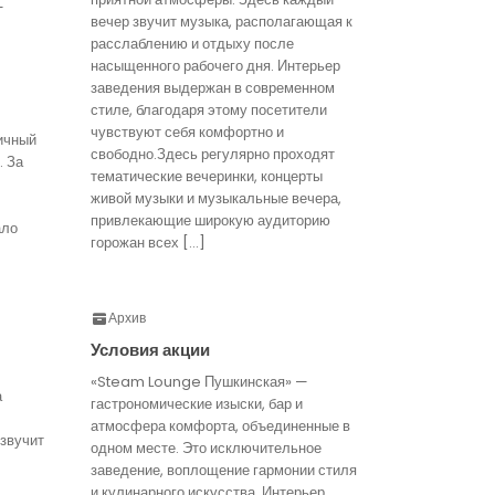
—
вечер звучит музыка, располагающая к
расслаблению и отдыху после
насыщенного рабочего дня. Интерьер
заведения выдержан в современном
стиле, благодаря этому посетители
чувствуют себя комфортно и
ичный
свободно.Здесь регулярно проходят
. За
тематические вечеринки, концерты
живой музыки и музыкальные вечера,
привлекающие широкую аудиторию
ало
горожан всех […]
Архив
Условия акции
«Steam Lounge Пушкинская» —
а
гастрономические изыски, бар и
атмосфера комфорта, объединенные в
звучит
одном месте. Это исключительное
заведение, воплощение гармонии стиля
и кулинарного искусства. Интерьер