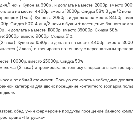
дня/1 ночь. Купон за 690р . и доплата на месте: 2800р. вместо 90
 доплата на месте: 4400р. вместо 13000р. Скидка 58% 3 дня/2 ноч
ренером (1 час). Купон за 2090р . и доплата на месте: 8400р. вме
5000р. Скидка 50% 4 дня/3 ночи в будни + посещение банного компл
р . и доплата на месте: 11800р. вместо 35000р. Скидка 58%
сте: 2800р. вместо 9000р. Скидка 61%
2 часа). Купон за 1090р . и доплата на месте: 4400р. вместо 1300
плекса (2 часа) и тренировка по теннису с персональным тренером 
месте: 1 0000р. вместо 25000р. Скидка 50%
мплекса (2 часа) и тренировка по теннису с персональным тренером
зносом от общей стоимости. Полную стоимость необходимо доплат
бранной категории для двоих посещение контактного зоопарка пол
я двоих
автрак, обед, ужин фермерские продукты посещение банного комп
 ресторана «Петрушка»