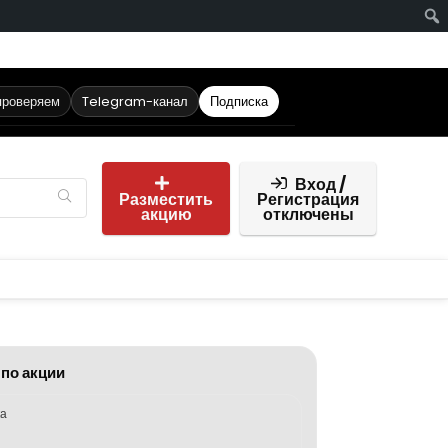
проверяем
Telegram-канал
Подписка
Вход /
Разместить
Регистрация
акцию
отключены
 по акции
ка