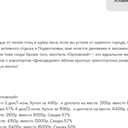
дце от пения птиц и шума леса, если вы устали от шумного города,
ь активного отдыха в Подмосковье, вам хочется динамики и запом
вам тоже сюда! Кроме того, экоотель «Орловский» - это идеальное м
ом с аэропортом «Домодедово», вблизи крупных транспортных разв
ых мечты!
рловский»
» 2 дня/1 ночь. Купон за 490р . и доплата на месте: 2100р. вместо
идка 57% 4 дня/3 ночи. Купон за 1590р . и доплата на месте: 6400р
сте: 2100р. вместо 6000р. Скидка 57%
сте: 4150р. вместо 12000р. Скидка 57%
месте: 6400р. вместо 16000р. Скидка 50%