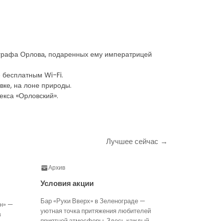
х графа Орлова, подаренных ему императрицей
 бесплатным Wi-Fi.
вке, на лоне природы.
екса «Орловский».
Лучшее сейчас →
Архив
Условия акции
Бар «Руки Вверх» в Зеленограде —
н» —
уютная точка притяжения любителей
в
приятной атмосферы. Здесь каждый