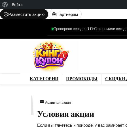
О
Войти
WordPress
Разместить акцию
Партнёрам
Проверено сегодня:
711
•
Сэкономили сегодн
Категории
Промо
Магазины
Товар
КАТЕГОРИИ
ПРОМОКОДЫ
СКИДКИ 
471
Архивная акция
Условия акции
Если вы тянетесь к природе, у вас замирает 