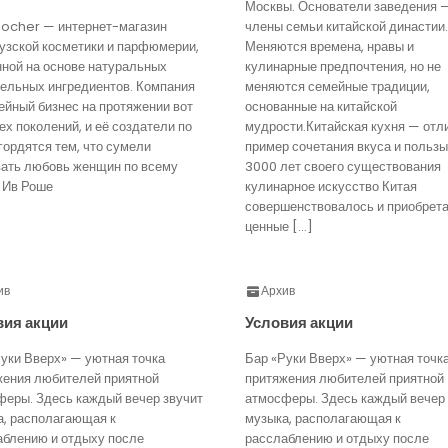
Москвы. Основатели заведения 
Rocher — интернет-магазин
члены семьи китайской династии.
узской косметики и парфюмерии,
Меняются времена, нравы и
нной на основе натуральных
кулинарные предпочтения, но не
тельных ингредиентов. Компания
меняются семейные традиции,
йный бизнес на протяжении вот
основанные на китайской
ех поколений, и её создатели по
мудрости.Китайская кухня — отл
гордятся тем, что сумели
пример сочетания вкуса и пользы
вать любовь женщин по всему
3000 лет своего существования
 Ив Роше
кулинарное искусство Китая
совершенствовалось и приобрет
ценные […]
ив
Архив
вия акции
Условия акции
уки Вверх» — уютная точка
Бар «Руки Вверх» — уютная точк
жения любителей приятной
притяжения любителей приятной
феры. Здесь каждый вечер звучит
атмосферы. Здесь каждый вечер 
а, располагающая к
музыка, располагающая к
аблению и отдыху после
расслаблению и отдыху после