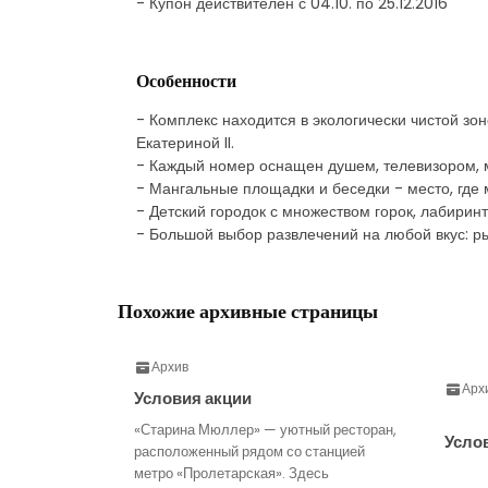
- Купон действителен с 04.10. по 25.12.2016
Особенности
- Комплекс находится в экологически чистой з
Екатериной II.
- Каждый номер оснащен душем, телевизором, м
- Мангальные площадки и беседки - место, где 
- Детский городок с множеством горок, лабирин
- Большой выбор развлечений на любой вкус: ры
Похожие архивные страницы
Архив
Арх
Условия акции
«Старина Мюллер» — уютный ресторан,
Усло
расположенный рядом со станцией
метро «Пролетарская». Здесь