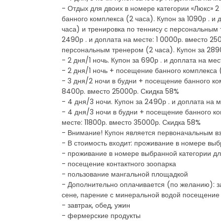
- Отдых для двоих в номере категории «Люкс» 2 
банного комплекса (2 часа). Купон за 1090р . и
часа) и тренировка по теннису с персональным т
2490р . и доплата на месте: 1 0000р. вместо 2
персональным тренером (2 часа). Купон за 2890
- 2 дня/1 ночь. Купон за 690р . и доплата на ме
- 2 дня/1 ночь + посещение банного комплекса (
- 3 дня/2 ночи в будни + посещение банного ком
8400р. вместо 25000р. Скидка 58%
- 4 дня/3 ночи. Купон за 2490р . и доплата на 
- 4 дня/3 ночи в будни + посещение банного ко
месте: 11800р. вместо 35000р. Скидка 58%
- Внимание! Купон является первоначальным в
- В стоимость входит: проживание в номере вы
- проживание в номере выбранной категории дл
- посещение контактного зоопарка
- пользование мангальной площадкой
- Дополнительно оплачивается (по желанию): з
сене, парение с минеральной водой посещение
- завтрак, обед, ужин
- фермерские продукты