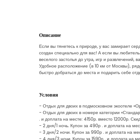
Описание
Если вы тянетесь к природе, у вас замирает сер
создан специально для вас! А если вы любител
веселого застолья до утра, игр и развлечений, 
Удобное расположение (в 10 км от Москвы), ряд
быстро добраться до места и подарить себе отд
Условия
- Отдых для двоих в подмосковном экоотеле «О
- Отдых для двоих в номере категории «Стандарт
. и доплата на месте: 4150р. вместо 12000р. Ск
- 2 дня/1 ночь. Купон за 490р . и доплата на ме
- 3 дня/2 ночи. Купон за 990р . и доплата на ме
- 4 дня/3 ночи. Купон за 1590р . и доплата на 