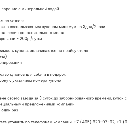
, парение с минеральной водой
я по четверг
можно воспользоваться купоном минимум на 3дня/2ночи
оставления дополнительного места
роватки - 200р./сутки
оимость купона, оплачиваются по прайсу отеля
очи)
ронирования
ство купонов для себя и в подарок
фону с указанием номера купона
ене своего заезда за 3 суток до забронированного времени, купон
 специальными предложениями компании
 один раз
ете уточнить по телефонам компании: +7 (495) 620-97-92, +7 (