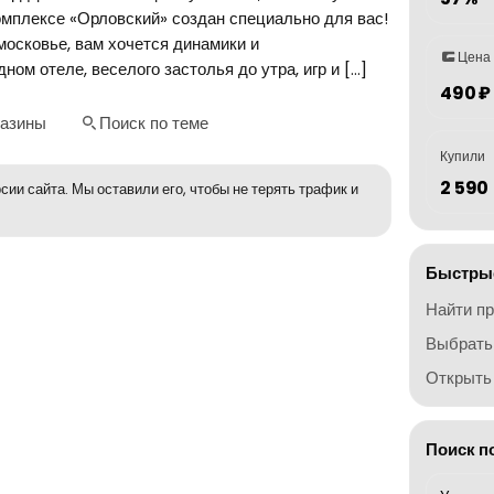
комплексе «Орловский» создан специально для вас!
московье, вам хочется динамики и
Цена
м отеле, веселого застолья до утра, игр и […]
490 ₽
газины
Поиск по теме
Купили
2 590
сии сайта. Мы оставили его, чтобы не терять трафик и
Быстрые
Найти п
Выбрать
Открыть 
Поиск п