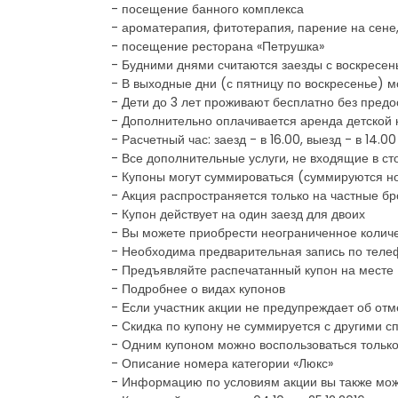
- посещение банного комплекса
- ароматерапия, фитотерапия, парение на сене
- посещение ресторана «Петрушка»
- Будними днями считаются заезды с воскресень
- В выходные дни (с пятницу по воскресенье) 
- Дети до 3 лет проживают бесплатно без пред
- Дополнительно оплачивается аренда детской к
- Расчетный час: заезд - в 16.00, выезд - в 14.00
- Все дополнительные услуги, не входящие в ст
- Купоны могут суммироваться (суммируются н
- Акция распространяется только на частные б
- Купон действует на один заезд для двоих
- Вы можете приобрести неограниченное количе
- Необходима предварительная запись по теле
- Предъявляйте распечатанный купон на месте
- Подробнее о видах купонов
- Если участник акции не предупреждает об отм
- Скидка по купону не суммируется с другими
- Одним купоном можно воспользоваться только
- Описание номера категории «Люкс»
- Информацию по условиям акции вы также мож