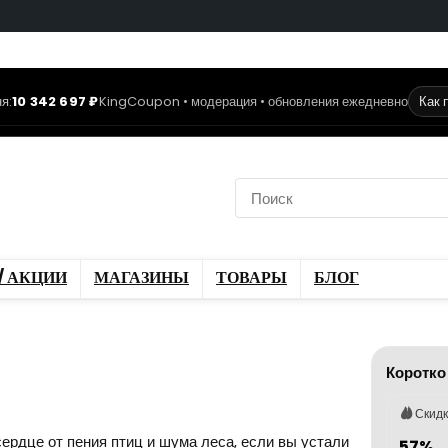
я:
10 342 697 ₽
KingCoupon • модерация • обновления ежедневно
Как 
коды
Скидки / Акции
ы
Блог
/ АКЦИИ
МАГАЗИНЫ
ТОВАРЫ
БЛОГ
Коротко
Скид
сердце от пения птиц и шума леса, если вы устали
57%