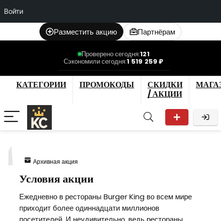
Войти
Разместить акцию
Партнёрам
Проверено сегодня:
121
Сэкономили сегодня:
1 519 259 ₽
КАТЕГОРИИ
ПРОМОКОДЫ
СКИДКИ
МАГА
/ АКЦИИ
1
Архивная акция
Условия акции
Ежедневно в рестораны Burger King во всем мире
приходит более одиннадцати миллионов
посетителей. И неудивительно, ведь рестораны