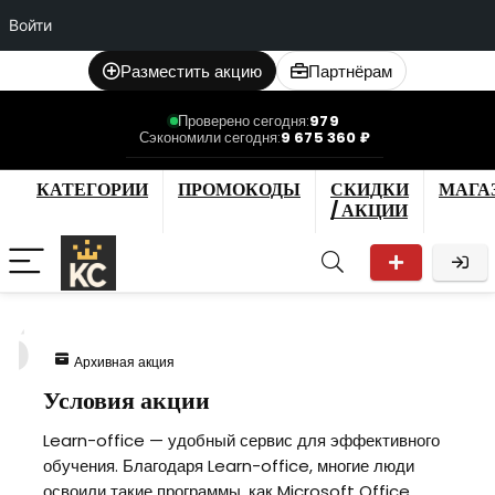
Войти
Разместить акцию
Партнёрам
Проверено сегодня:
979
Сэкономили сегодня:
9 675 360 ₽
КАТЕГОРИИ
ПРОМОКОДЫ
СКИДКИ
МАГА
/ АКЦИИ
5
Архивная акция
Условия акции
Learn-office — удобный сервис для эффективного
обучения. Благодаря Learn-office, многие люди
освоили такие программы, как Microsoft Office,