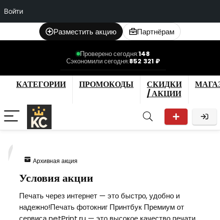
Войти
Разместить акцию
Партнёрам
Проверено сегодня:
148
Сэкономили сегодня:
852 321 ₽
КАТЕГОРИИ
ПРОМОКОДЫ
СКИДКИ
МАГА
/ АКЦИИ
7
Архивная акция
Условия акции
Печать через интернет — это быстро, удобно и
надежно!Печать фотокниг Принтбук Премиум от
сервиса netPrint.ru — это высокое качество печати