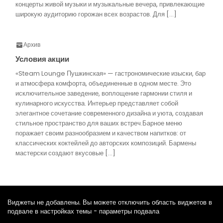
концерты живой музыки и музыкальные вечера, привлекающие
широкую аудиторию горожан всех возрастов. Для […]
Архив
Условия акции
«Steam Lounge Пушкинская» — гастрономические изыски, бар
и атмосфера комфорта, объединенные в одном месте. Это
исключительное заведение, воплощение гармонии стиля и
кулинарного искусства. Интерьер представляет собой
элегантное сочетание современного дизайна и уюта, создавая
стильное пространство для ваших встреч.Барное меню
поражает своим разнообразием и качеством напитков: от
классических коктейлей до авторских композиций. Бармены
мастерски создают вкусовые […]
Виджеты не добавлены. Вы можете отключить область виджетов в
подвале в настройках темы - параметры подвала