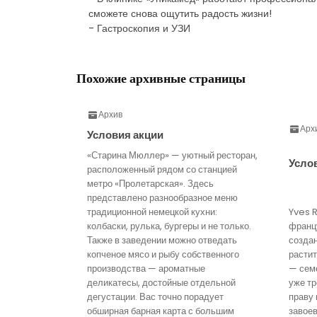
сможете снова ощутить радость жизни!
- Гастроскопия и УЗИ
Похожие архивные страницы
Архив
Арх
Условия акции
«Старина Мюллер» — уютный ресторан,
Усло
расположенный рядом со станцией
метро «Пролетарская». Здесь
представлено разнообразное меню
традиционной немецкой кухни:
Yves 
колбаски, рулька, бургеры и не только.
франц
Также в заведении можно отведать
созда
копченое мясо и рыбу собственного
расти
производства — ароматные
— семе
деликатесы, достойные отдельной
уже тр
дегустации. Вас точно порадует
праву 
обширная барная карта с большим
завое