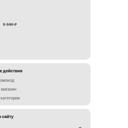
5 980 ₽
 действия
ромокод
 магазин
категории
о сайту