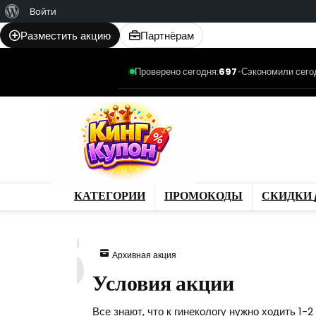
О
Войти
WordPress
Разместить акцию
Партнёрам
Проверено сегодня:
697
•
Сэкономили сего
Категории
Промо
Магазины
Товар
КАТЕГОРИИ
ПРОМОКОДЫ
СКИДКИ 
825
Архивная акция
Условия акции
Все знают, что к гинекологу нужно ходить 1-2