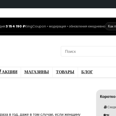
дня:
3 154 190 ₽
KingCoupon • модерация • обновления ежедневно
Как 
коды
Скидки / Акции
ы
Блог
/ АКЦИИ
МАГАЗИНЫ
ТОВАРЫ
БЛОГ
Коротко
Скид
 раза в год, даже в том случае, если женщину
8%