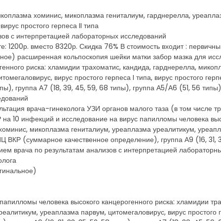
икоплазма хоминис, микоплазма гениталиум, гарднерелла, уреапла
вирус простого герпеса II типа
зов с интерпретацией лабораторных исследований
те: 1200р. вместо 8320р. Скидка 76% В стоимость входит : первичн
льное) расширенная кольпоскопия шейки матки забор мазка для ис
генного риска: хламидии трахоматис, кандида, гарднерелла, микоп
омегаловирус, вирус простого герпеса I типа, вирус простого герп
типы), группа А7 (18, 39, 45, 59, 68 типы), группа А5/А6 (51, 56 т
едований
ультация врача-гинеколога УЗИ органов малого таза (в том числе
 на 10 инфекций и исследование на вирус папилломы человека выс
хоминис, микоплазма гениталиум, уреаплазма уреалитикум, уреапл
ВПЦ ВКР (суммарное качественное определение), группа А9 (16, 31, 33,
прием врача по результатам анализов с интерпретацией лабораторн
олога
агинальное)
 папилломы человека высокого канцерогенного риска: хламидии тра
алитикум, уреаплазма парвум, цитомегаловирус, вирус простого герп