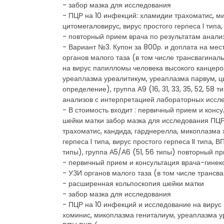
- забор мазка для исследования
- ПЦР на 10 инфекций: хламидии трахоматис, м
цитомегаловирус, вирус простого герпеса I типа, 
- повторный прием врача по результатам анали
- Вариант №3. Купон за 800р. и доплата на мес
органов малого таза (в том числе трансвагина
на вирус папилломы человека высокого канцеро
уреаплазма уреалитикум, уреаплазма парвум, цит
определение), группа А9 (16, 31, 33, 35, 52, 58 
анализов с интерпретацией лабораторных иссл
- В стоимость входит : первичный прием и конс
шейки матки забор мазка для исследования ПЦР
трахоматис, кандида, гарднерелла, микоплазма 
герпеса I типа, вирус простого герпеса II типа, 
типы), группа А5/А6 (51, 56 типы) повторный 
- первичный прием и консультация врача-гинек
- УЗИ органов малого таза (в том числе трансв
- расширенная кольпоскопия шейки матки
- забор мазка для исследования
- ПЦР на 10 инфекций и исследование на вирус
хоминис, микоплазма гениталиум, уреаплазма уре