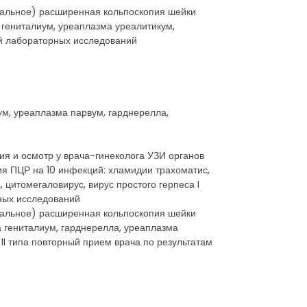
гинальное) расширенная кольпоскопия шейки
 гениталиум, уреаплазма уреалитикум,
ей лабораторных исследований
м, уреаплазма парвум, гарднерелла,
ция и осмотр у врача-гинеколога УЗИ органов
ия ПЦР на 10 инфекций: хламидии трахоматис,
цитомегаловирус, вирус простого герпеса I
рных исследований
гинальное) расширенная кольпоскопия шейки
 гениталиум, гарднерелла, уреаплазма
 II типа повторный прием врача по результатам