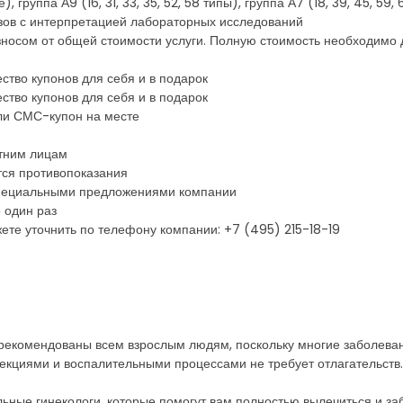
руппа А9 (16, 31, 33, 35, 52, 58 типы), группа А7 (18, 39, 45, 59, 
зов с интерпретацией лабораторных исследований
носом от общей стоимости услуги. Полную стоимость необходимо 
ство купонов для себя и в подарок
ство купонов для себя и в подарок
ли СМС-купон на месте
етним лицам
тся противопоказания
 специальными предложениями компании
 один раз
те уточнить по телефону компании: +7 (495) 215-18-19
рекомендованы всем взрослым людям, поскольку многие заболева
кциями и воспалительными процессами не требует отлагательств.
ьные гинекологи, которые помогут вам полностью вылечиться и за