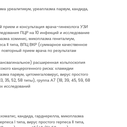
зма уреалитикум, уреаплазма парвум, кандида,
ый прием и консультация врача-гинеколога УЗИ
следования ПЦР на 10 инфекций и исследование
лазма хоминис, микоплазма гениталиум,
еса II типа, ВПЦ ВКР (суммарное качественное
ипы) повторный прием врача по результатам
 трансвагинальное) расширенная кольпоскопия
окого канцерогенного риска: хламидии
азма парвум, цитомегаловирус, вирус простого
 35, 52, 58 типы), группа А7 (18, 39, 45, 59, 68
ых исследований
хоматис, кандида, гарднерелла, микоплазма
еса I типа, вирус простого герпеса II типа,