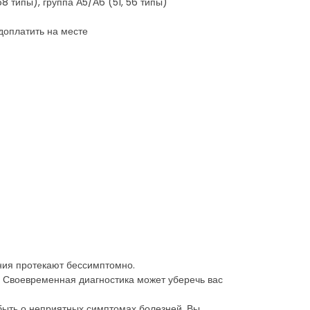
68 типы), группа А5/А6 (51, 56 типы)
доплатить на месте
ния протекают бессимптомно.
 Своевременная диагностика может уберечь вас
быть о неприятных симптомах болезней. Вы