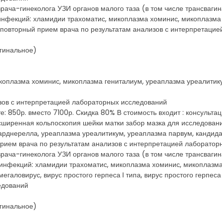
у врача-гинеколога УЗИ органов малого таза (в том числе трансва
инфекций: хламидии трахоматис, микоплазма хоминис, микоплазма
 повторный прием врача по результатам анализов с интерпретаци
агинальное)
коплазма хоминис, микоплазма гениталиум, уреаплазма уреалитику
зов с интерпретацией лабораторных исследований
е: 850р. вместо 7100р. Скидка 80% В стоимость входит : консульта
асширенная кольпоскопия шейки матки забор мазка для исследован
рднерелла, уреаплазма уреалитикум, уреаплазма парвум, кандида, 
й прием врача по результатам анализов с интерпретацией лаборато
у врача-гинеколога УЗИ органов малого таза (в том числе трансва
 инфекций: хламидии трахоматис, микоплазма хоминис, микоплазма
егаловирус, вирус простого герпеса I типа, вирус простого герпеса
едований
агинальное)