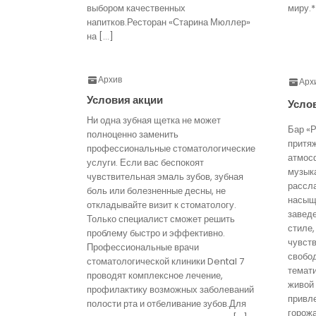
выбором качественных
миру.*
напитков.Ресторан «Старина Мюллер»
на […]
Архив
Арх
Условия акции
Усло
Ни одна зубная щетка не может
Бар «Р
полноценно заменить
притя
профессиональные стоматологические
атмос
услуги. Если вас беспокоят
музык
чувствительная эмаль зубов, зубная
рассл
боль или болезненные десны, не
насыще
откладывайте визит к стоматологу.
завед
Только специалист сможет решить
стиле,
проблему быстро и эффективно.
чувст
Профессиональные врачи
свобо
стоматологической клиники Dental 7
темати
проводят комплексное лечение,
живой
профилактику возможных заболеваний
привл
полости рта и отбеливание зубов.Для
горожа