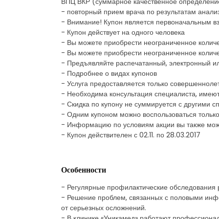
ВПЦ ВКР (суммарное качественное определение), г
- повторный прием врача по результатам анали
- Внимание! Купон является первоначальным вз
- Купон действует на одного человека
- Вы можете приобрести неограниченное количе
- Вы можете приобрести неограниченное количе
- Предъявляйте распечатанный, электронный и
- Подробнее о видах купонов
- Услуга предоставляется только совершеннол
- Необходима консультация специалиста, имею
- Скидка по купону не суммируется с другими
- Одним купоном можно воспользоваться только
- Информацию по условиям акции вы также може
- Купон действителен с 02.11. по 28.03.2017
Особенности
- Регулярные профилактические обследования 
- Решение проблем, связанных с половыми инфе
от серьезных осложнений.
- В клинике «Уникамед» работают профессионал