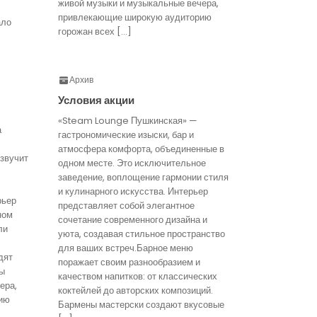
живой музыки и музыкальные вечера,
привлекающие широкую аудиторию
ало
горожан всех […]
Архив
Условия акции
«Steam Lounge Пушкинская» —
а
гастрономические изыски, бар и
атмосфера комфорта, объединенные в
звучит
одном месте. Это исключительное
заведение, воплощение гармонии стиля
и кулинарного искусства. Интерьер
рьер
представляет собой элегантное
ном
сочетание современного дизайна и
ли
уюта, создавая стильное пространство
для ваших встреч.Барное меню
дят
поражает своим разнообразием и
ты
качеством напитков: от классических
ера,
коктейлей до авторских композиций.
ию
Бармены мастерски создают вкусовые