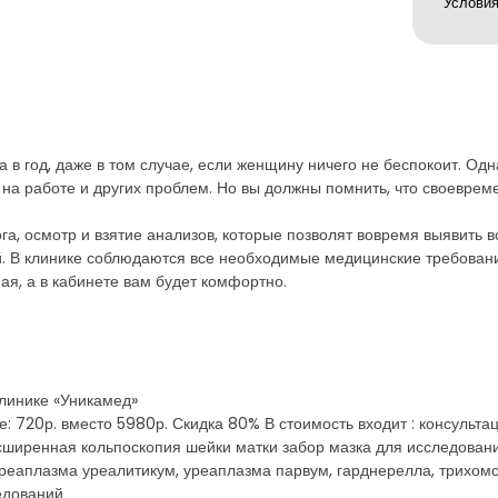
аза в год, даже в том случае, если женщину ничего не беспокоит. О
 на работе и других проблем. Но вы должны помнить, что своеврем
ога, осмотр и взятие анализов, которые позволят вовремя выявит
. В клинике соблюдаются все необходимые медицинские требовани
я, а в кабинете вам будет комфортно.
линике «Уникамед»
е: 720р. вместо 5980р. Скидка 80% В стоимость входит : консульта
асширенная кольпоскопия шейки матки забор мазка для исследован
реаплазма уреалитикум, уреаплазма парвум, гарднерелла, трихом
едований