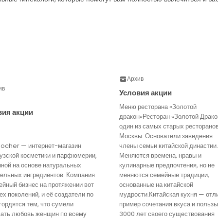
Архив
ив
Условия акции
Меню ресторана «Золотой
вия акции
дракон»Ресторан «Золотой Драко
один из самых старых ресторано
Москвы. Основатели заведения 
Rocher — интернет-магазин
члены семьи китайской династии.
узской косметики и парфюмерии,
Меняются времена, нравы и
нной на основе натуральных
кулинарные предпочтения, но не
тельных ингредиентов. Компания
меняются семейные традиции,
йный бизнес на протяжении вот
основанные на китайской
ех поколений, и её создатели по
мудрости.Китайская кухня — отл
гордятся тем, что сумели
пример сочетания вкуса и пользы
вать любовь женщин по всему
3000 лет своего существования