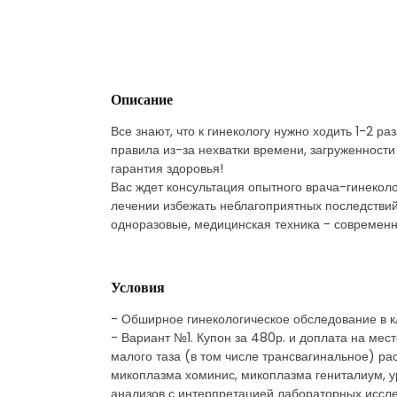
Описание
Все знают, что к гинекологу нужно ходить 1-2 р
правила из-за нехватки времени, загруженности
гарантия здоровья!
Вас ждет консультация опытного врача-гинекол
лечении избежать неблагоприятных последствий
одноразовые, медицинская техника - современна
Условия
- Обширное гинекологическое обследование в к
- Вариант №1. Купон за 480р. и доплата на мест
малого таза (в том числе трансвагинальное) р
микоплазма хоминис, микоплазма гениталиум, у
анализов с интерпретацией лабораторных иссл