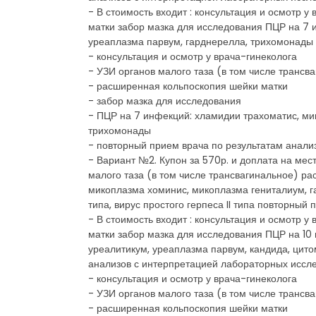
- В стоимость входит : консультация и осмотр 
матки забор мазка для исследования ПЦР на 7 
уреаплазма парвум, гарднерелла, трихомонады
- консультация и осмотр у врача-гинеколога
- УЗИ органов малого таза (в том числе трансв
- расширенная кольпоскопия шейки матки
- забор мазка для исследования
- ПЦР на 7 инфекций: хламидии трахоматис, ми
трихомонады
- повторный прием врача по результатам анали
- Вариант №2. Купон за 570р. и доплата на мест
малого таза (в том числе трансвагинальное) р
микоплазма хоминис, микоплазма гениталиум, га
типа, вирус простого герпеса II типа повторны
- В стоимость входит : консультация и осмотр 
матки забор мазка для исследования ПЦР на 10
уреалитикум, уреаплазма парвум, кандида, цитом
анализов с интерпретацией лабораторных иссл
- консультация и осмотр у врача-гинеколога
- УЗИ органов малого таза (в том числе трансв
- расширенная кольпоскопия шейки матки