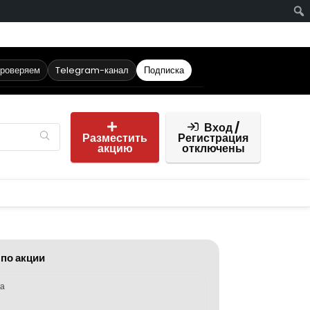
проверяем
Telegram-канал
Подписка
Вход /
Разместить
Регистрация
акцию
отключены
 по акции
ка