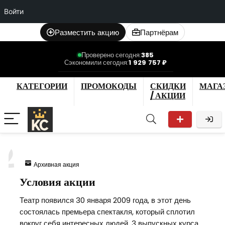
Войти
Разместить акцию
Партнёрам
Проверено сегодня:
385
Сэкономили сегодня:
1 929 757 ₽
КАТЕГОРИИ
ПРОМОКОДЫ
СКИДКИ
МАГА
/ АКЦИИ
2
Архивная акция
Условия акции
Театр появился 30 января 2009 года, в этот день
состоялась премьера спектакля, который сплотил
вокруг себя интересных людей. 3 выпускных курса