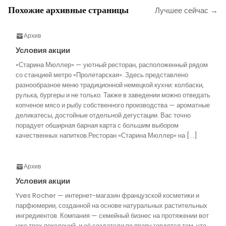
Похожие архивные страницы
Лучшее сейчас →
Архив
Условия акции
«Старина Мюллер» — уютный ресторан, расположенный рядом
со станцией метро «Пролетарская». Здесь представлено
разнообразное меню традиционной немецкой кухни: колбаски,
рулька, бургеры и не только. Также в заведении можно отведать
копченое мясо и рыбу собственного производства — ароматные
деликатесы, достойные отдельной дегустации. Вас точно
порадует обширная барная карта с большим выбором
качественных напитков.Ресторан «Старина Мюллер» на […]
Архив
Условия акции
Yves Rocher — интернет-магазин французской косметики и
парфюмерии, созданной на основе натуральных растительных
ингредиентов. Компания — семейный бизнес на протяжении вот
уже трех поколений, и её создатели по праву гордятся тем, что