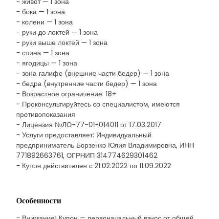
- живот — 1 зона
- бока — 1 зона
- колени — 1 зона
- руки до локтей — 1 зона
- руки выше локтей — 1 зона
- спина — 1 зона
- ягодицы — 1 зона
- зона галифе (внешние части бедер) — 1 зона
- бедра (внутренние части бедер) — 1 зона
- Возрастное ограничение: 18+
- Проконсультируйтесь со специалистом, имеются
противопоказания
- Лицензия №ЛО-77-01-014011 от 17.03.2017
- Услуги предоставляет: Индивидуальный
предприниматель Борзенко Юлия Владимировна, ИНН
771892663761, ОГРНИП 314774629301462
- Купон действителен с 21.02.2022 по 11.09.2022
Особенности
- Внимание! Купон — первоначальный взнос от общей