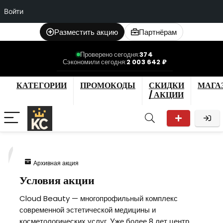
Войти
Разместить акцию
Партнёрам
Проверено сегодня:
374
Сэкономили сегодня:
2 003 642 ₽
КАТЕГОРИИ
ПРОМОКОДЫ
СКИДКИ
МАГА
/ АКЦИИ
7
Архивная акция
Условия акции
Cloud Beauty — многопрофильный комплекс
современной эстетической медицины и
косметологических услуг. Уже более 8 лет центр