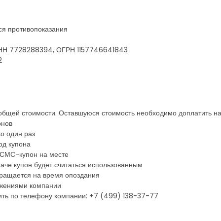
ся противопоказания
 ИНН 7728288394, ОГРН 1157746641843
2
 общей стоимости. Оставшуюся стоимость необходимо доплатить на
онов
о один раз
од купона
 СМС-купон на месте
наче купон будет считаться использованным
кращается на время опоздания
ожениями компании
ть по телефону компании: +7 (499) 138-37-77