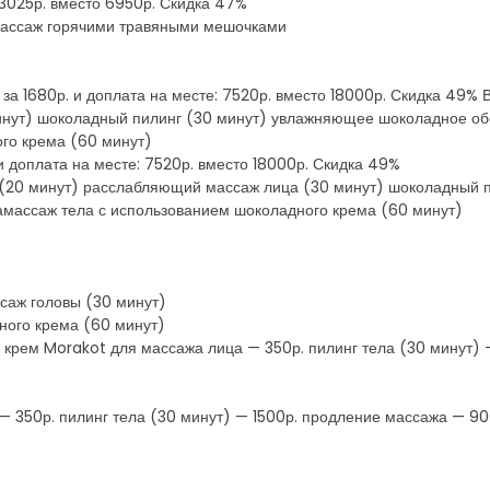
: 3025р. вместо 6950р. Скидка 47%
массаж горячими травяными мешочками
н за 1680р. и доплата на месте: 7520р. вместо 18000р. Скидка 49%
нут) шоколадный пилинг (30 минут) увлажняющее шоколадное об
го крема (60 минут)
 и доплата на месте: 7520р. вместо 18000р. Скидка 49%
е (20 минут) расслабляющий массаж лица (30 минут) шоколадный
амассаж тела с использованием шоколадного крема (60 минут)
саж головы (30 минут)
ного крема (60 минут)
: крем Morakot для массажа лица — 350р. пилинг тела (30 минут)
— 350р. пилинг тела (30 минут) — 1500р. продление массажа — 9