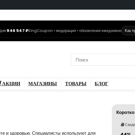
дня:
946 547 ₽
KingCoupon • модерация • обновления ежедневно
Как 
коды
Скидки / Акции
ы
Блог
/ АКЦИИ
МАГАЗИНЫ
ТОВАРЫ
БЛОГ
Коротко
Скид
соте и здоровью. Специалисты используют для
44%