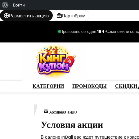
О
Войти
WordPress
Разместить акцию
Партнёрам
Проверено сегодня:
154
•
Сэкономили сего
Категории
Промо
Магазины
Товар
КАТЕГОРИИ
ПРОМОКОДЫ
СКИДКИ 
247
Архивная акция
Условия акции
В салоне InBali вас ждет путешествие к кра