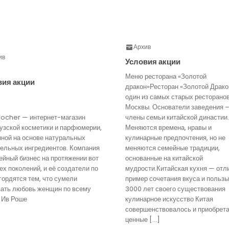
Архив
ив
Условия акции
Меню ресторана «Золотой
вия акции
дракон»Ресторан «Золотой Драко
один из самых старых ресторано
Москвы. Основатели заведения 
Rocher — интернет-магазин
члены семьи китайской династии.
узской косметики и парфюмерии,
Меняются времена, нравы и
нной на основе натуральных
кулинарные предпочтения, но не
тельных ингредиентов. Компания
меняются семейные традиции,
йный бизнес на протяжении вот
основанные на китайской
ех поколений, и её создатели по
мудрости.Китайская кухня — отл
гордятся тем, что сумели
пример сочетания вкуса и пользы
вать любовь женщин по всему
3000 лет своего существования
 Ив Роше
кулинарное искусство Китая
совершенствовалось и приобрет
ценные […]