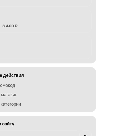
3 400 ₽
 действия
ромокод
 магазин
категории
о сайту