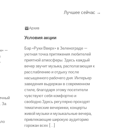
Лучшее сейчас →
Архив
Условия акции
Бар «Руки Вверх» в Зеленограде —
н» —
уютная точка притяжения любителей
в
приятной атмосферы. Здесь каждый
—
вечер звучит музыка, располагающая к
расслаблению и отдыху после
насыщенного рабочего дня. Интерьер
заведения выдержан в современном
стиле, благодаря этому посетители
чувствуют себя комфортно и
ичный
свободно.Здесь регулярно проходят
. За
тематические вечеринки, концерты
живой музыки и музыкальные вечера,
привлекающие широкую аудиторию
ало
горожан всех […]