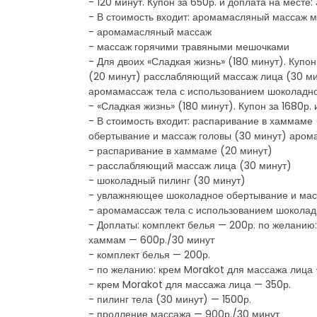
- 120 минут. Купон за 650р. и доплата на месте
- В стоимость входит: аромамасляный массаж 
- аромамасляный массаж
- массаж горячими травяными мешочками
- Для двоих «Сладкая жизнь» (180 минут). Купо
(20 минут) расслабляющий массаж лица (30 ми
аромамассаж тела с использованием шоколадно
- «Сладкая жизнь» (180 минут). Купон за 1680р.
- В стоимость входит: распаривание в хаммам
обертывание и массаж головы (30 минут) аром
- распаривание в хаммаме (20 минут)
- расслабляющий массаж лица (30 минут)
- шоколадный пилинг (30 минут)
- увлажняющее шоколадное обертывание и мас
- аромамассаж тела с использованием шоколад
- Доплаты: комплект белья — 200р. по желанию
хаммам — 600р./30 минут
- комплект белья — 200р.
- по желанию: крем Morakot для массажа лица 
- крем Morakot для массажа лица — 350р.
- пилинг тела (30 минут) — 1500р.
- продление массажа — 900р./30 минут