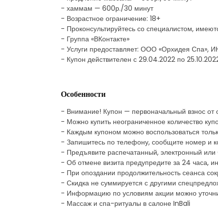
- хаммам — 600р./30 минут
- Возрастное ограничение: 18+
- Проконсультируйтесь со специалистом, имеют
- Группа «ВКонтакте»
- Услуги предоставляет: ООО «Орхидея Спа»,
- Купон действителен с 29.04.2022 по 25.10.202
Особенности
- Внимание! Купон — первоначальный взнос от
- Можно купить неограниченное количество куп
- Каждым купоном можно воспользоваться тольк
- Запишитесь по телефону, сообщите номер и к
- Предъявите распечатанный, электронный или
- Об отмене визита предупредите за 24 часа, и
- При опоздании продолжительность сеанса со
- Скидка не суммируется с другими спецпредл
- Информацию по условиям акции можно уточни
- Массаж и спа-ритуалы в салоне InBali