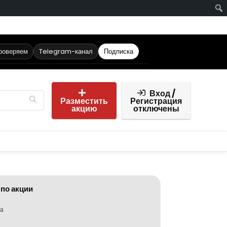
проверяем
Telegram-канал
Подписка
Вход /
Разместить
Регистрация
акцию
отключены
 по акции
ка