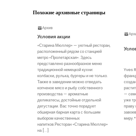
Похожие архивные страницы
Архив
Арх
Условия акции
«Старина Мюллер» — уютный ресторан,
Усло
расположенный рядом со станцией
метро «Пролетарская». Здесь
представлено разнообразное меню
традиционной немецкой кухни:
Yves 
колбаски, рулька, бургеры и не только.
франц
Также в заведении можно отведать
созда
копченое мясо и рыбу собственного
расти
производства — ароматные
— семе
деликатесы, достойные отдельной
уже тр
дегустации. Вас точно порадует
праву 
обширная барная карта с большим
завое
выбором качественных
миру.*
напитков.Ресторан «Старина Мюллер»
на […]