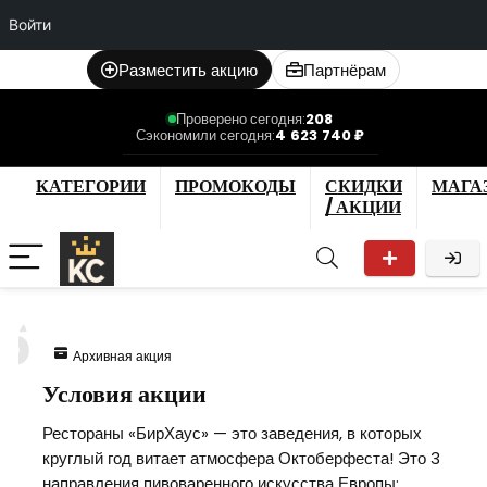
Войти
Разместить акцию
Партнёрам
Проверено сегодня:
208
Сэкономили сегодня:
4 623 740 ₽
КАТЕГОРИИ
ПРОМОКОДЫ
СКИДКИ
МАГА
/ АКЦИИ
6
Архивная акция
Условия акции
Рестораны «БирХаус» — это заведения, в которых
круглый год витает атмосфера Октоберфеста! Это 3
направления пивоваренного искусства Европы: