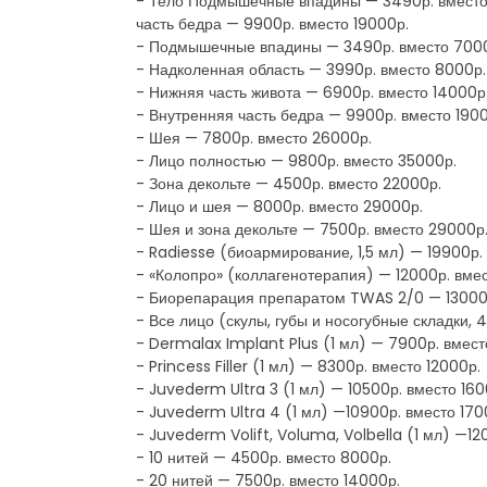
- Тело Подмышечные впадины — 3490р. вместо 
часть бедра — 9900р. вместо 19000р.
- Подмышечные впадины — 3490р. вместо 700
- Надколенная область — 3990р. вместо 8000р.
- Нижняя часть живота — 6900р. вместо 14000р
- Внутренняя часть бедра — 9900р. вместо 190
- Шея — 7800р. вместо 26000р.
- Лицо полностью — 9800р. вместо 35000р.
- Зона декольте — 4500р. вместо 22000р.
- Лицо и шея — 8000р. вместо 29000р.
- Шея и зона декольте — 7500р. вместо 29000р
- Radiesse (биоармирование, 1,5 мл) — 19900р.
- «Колопро» (коллагенотерапия) — 12000р. вме
- Биорепарация препаратом TWAS 2/0 — 13000р
- Все лицо (скулы, губы и носогубные складки,
- Dermalax Implant Plus (1 мл) — 7900р. вмест
- Princess Filler (1 мл) — 8300р. вместо 12000р.
- Juvederm Ultra 3 (1 мл) — 10500р. вместо 160
- Juvederm Ultra 4 (1 мл) —10900р. вместо 170
- Juvederm Volift, Voluma, Volbella (1 мл) —12
- 10 нитей — 4500р. вместо 8000р.
- 20 нитей — 7500р. вместо 14000р.