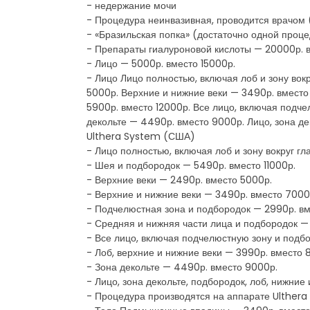
- недержание мочи
- Процедура неинвазивная, проводится врачом
- «Бразильская попка» (достаточно одной проц
- Препараты гиалуроновой кислоты — 20000р. 
- Лицо — 5000р. вместо 15000р.
- Лицо Лицо полностью, включая лоб и зону вок
5000р. Верхние и нижние веки — 3490р. вместо
5900р. вместо 12000р. Все лицо, включая подче
декольте — 4490р. вместо 9000р. Лицо, зона де
Ulthera System (США)
- Лицо полностью, включая лоб и зону вокруг гл
- Шея и подбородок — 5490р. вместо 11000р.
- Верхние веки — 2490р. вместо 5000р.
- Верхние и нижние веки — 3490р. вместо 7000
- Подчелюстная зона и подбородок — 2990р. в
- Средняя и нижняя части лица и подбородок —
- Все лицо, включая подчелюстную зону и подб
- Лоб, верхние и нижние веки — 3990р. вместо 
- Зона декольте — 4490р. вместо 9000р.
- Лицо, зона декольте, подбородок, лоб, нижние
- Процедура производятся на аппарате Ulther