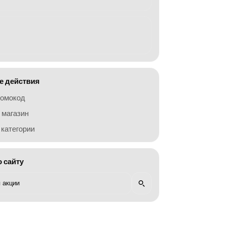
 действия
ромокод
 магазин
категории
о сайту