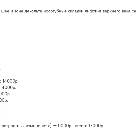
шее и зоне декольте носогубные складки лифтинг верхнего века сн
.
.
о 14000р.
 14000р.
2000р.
00р.
р.
.
х возрастных изменениях) — 9000р. вместо 17000р.