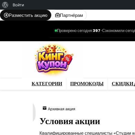
О
Войти
WordPress
Разместить акцию
Партнёрам
Проверено сегодня:
397
•
Сэкономили сегод
Категории
Промо
Магазины
Товар
КАТЕГОРИИ
ПРОМОКОДЫ
СКИДКИ 
499
Архивная акция
Условия акции
Квалифицированные специалисты «Студии ко