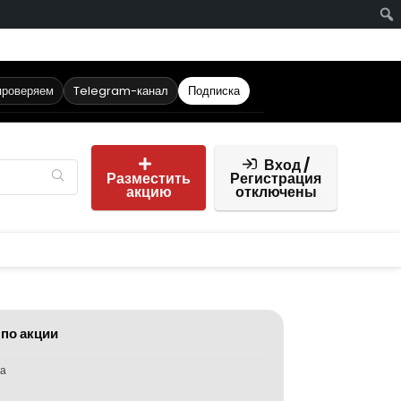
проверяем
Telegram-канал
Подписка
Вход /
Разместить
Регистрация
акцию
отключены
 по акции
ка