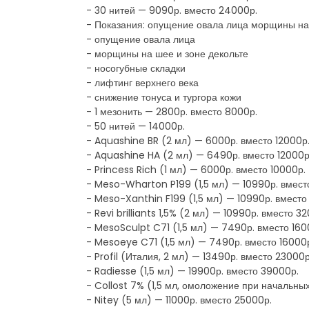
- 30 нитей — 9090р. вместо 24000р.
- Показания: опущение овала лица морщины на 
- опущение овала лица
- морщины на шее и зоне декольте
- носогубные складки
- лифтинг верхнего века
- снижение тонуса и тургора кожи
- 1 мезонить — 2800р. вместо 8000р.
- 50 нитей — 14000р.
- Aquashine BR (2 мл) — 6000р. вместо 12000р
- Aquashine HA (2 мл) — 6490р. вместо 12000р
- Princess Rich (1 мл) — 6000р. вместо 10000р.
- Meso-Wharton P199 (1,5 мл) — 10990р. вмест
- Meso-Xanthin F199 (1,5 мл) — 10990р. вместо
- Revi brilliants 1,5% (2 мл) — 10990р. вместо 3
- MesoSculpt C71 (1,5 мл) — 7490р. вместо 160
- Mesoeye C71 (1,5 мл) — 7490р. вместо 16000
- Profil (Италия, 2 мл) — 13490р. вместо 23000р
- Radiesse (1,5 мл) — 19900р. вместо 39000р.
- Collost 7% (1,5 мл, омоложение при начальны
- Nitey (5 мл) — 11000р. вместо 25000р.