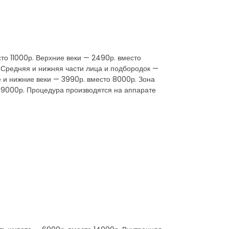
сто 11000р. Верхние веки — 2490р. вместо
 Средняя и нижняя части лица и подбородок —
е и нижние веки — 3990р. вместо 8000р. Зона
 39000р. Процедура производятся на аппарате