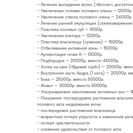
- Лечение выпадение волос («Ботокс», достаточ
- Увеличение головки полового члена — 12000р.
- Увеличение ствола полового члена — 24000р.
- Лечение ранней эяукуляции (семяизвержения
- Пластика половых губ — 11000р.
- Увеличение клитора — 12000р.
- Пластика влагалища (сужение) — 15000р.
- Отбеливание интимной зоны — 15000р.
- Аугментация точки G — 13000р.
- Подбородок — 20000р. вместо 45000р.
- Холка на шее («Вдовий горб») — 20000р. вме
- Внутренняя часть бедра (1 нога) — 20000р. в
- Бока — 25000р. вместо 50000р.
- Живот — 30000р. вместо 60000р.
- Ультразвуковое омоложение интимных зон — 
- Показания: послеродовое растяжение влагали
полового акта недержание мочи
- послеродовое растяжение влагалища
- возрастная потеря упругости и изменение ре
- потеря чувствительности
- снижение удовольствия от полового акта