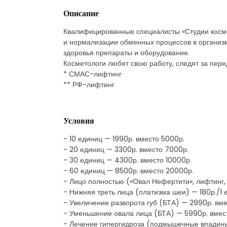
Описание
Квалифицированные специалисты «Студии косме
и нормализации обменных процессов в организ
здоровья препараты и оборудование.
Косметологи любят свою работу, следят за пер
* СМАС-лифтинг
** РФ-лифтинг
Условия
- 10 единиц — 1990р. вместо 5000р.
- 20 единиц — 3300р. вместо 7000р.
- 30 единиц — 4300р. вместо 10000р.
- 60 единиц — 8500р. вместо 20000р.
- Лицо полностью («Овал Нефертити», лифтинг,
- Нижняя треть лица (платизма шеи) — 180р./1 
- Увеличение разворота губ (БТА) — 2990р. вм
- Уменьшение овала лица (БТА) — 5990р. вмест
- Лечение гипергидроза (подмышечные впадины