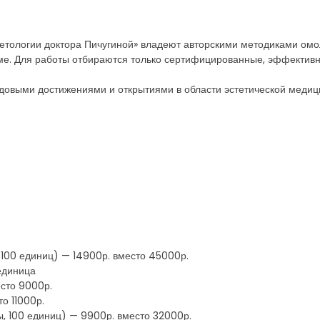
тологии доктора Пичугиной» владеют авторскими методиками омо
ме. Для работы отбираются только сертифицированные, эффектив
едовыми достижениями и открытиями в области эстетической медиц
 100 единиц) — 14900р. вместо 45000р.
единица
есто 9000р.
о 11000р.
, 100 единиц) — 9900р. вместо 32000р.