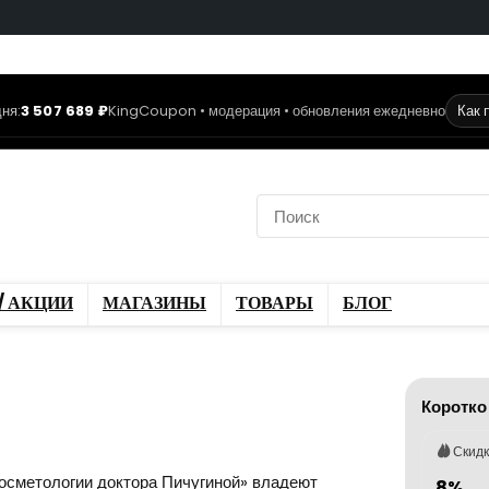
ня:
3 507 689 ₽
KingCoupon • модерация • обновления ежедневно
Как 
коды
Скидки / Акции
ы
Блог
/ АКЦИИ
МАГАЗИНЫ
ТОВАРЫ
БЛОГ
Коротко
Скид
сметологии доктора Пичугиной» владеют
8%