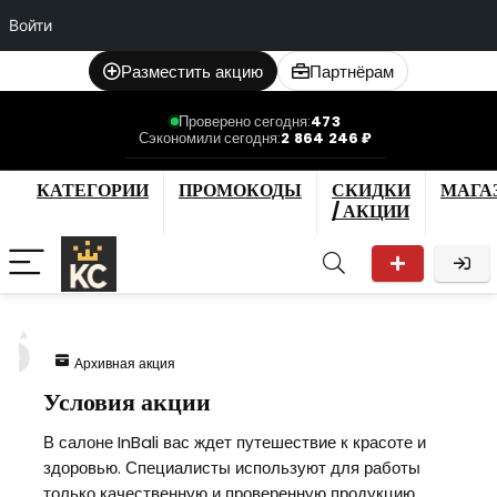
Войти
Разместить акцию
Партнёрам
Проверено сегодня:
473
Сэкономили сегодня:
2 864 246 ₽
КАТЕГОРИИ
ПРОМОКОДЫ
СКИДКИ
МАГА
/ АКЦИИ
6
Архивная акция
Условия акции
В салоне InBali вас ждет путешествие к красоте и
здоровью. Специалисты используют для работы
только качественную и проверенную продукцию.