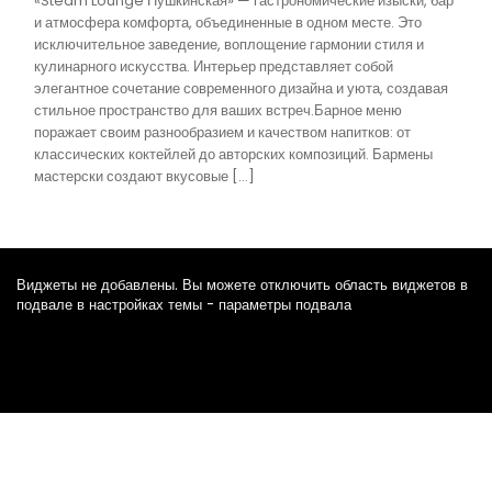
«Steam Lounge Пушкинская» — гастрономические изыски, бар
и атмосфера комфорта, объединенные в одном месте. Это
исключительное заведение, воплощение гармонии стиля и
кулинарного искусства. Интерьер представляет собой
элегантное сочетание современного дизайна и уюта, создавая
стильное пространство для ваших встреч.Барное меню
поражает своим разнообразием и качеством напитков: от
классических коктейлей до авторских композиций. Бармены
мастерски создают вкусовые […]
Виджеты не добавлены. Вы можете отключить область виджетов в
подвале в настройках темы - параметры подвала