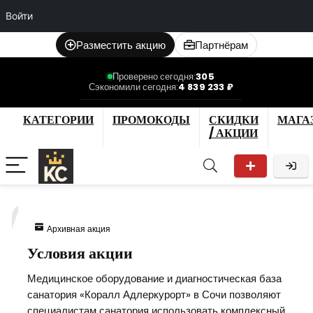
Войти
Разместить акцию
Партнёрам
Проверено сегодня:
305
Сэкономили сегодня:
4 839 233 ₽
КАТЕГОРИИ
ПРОМОКОДЫ
СКИДКИ
МАГА
/ АКЦИИ
7
Архивная акция
Условия акции
Медицинское оборудование и диагностическая база
санатория «Коралл Адлеркурорт» в Сочи позволяют
специалистам санатория использовать комплексный