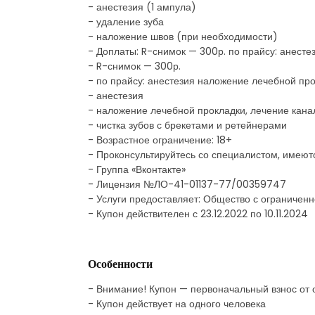
- анестезия (1 ампула)
- удаление зуба
- наложение швов (при необходимости)
- Доплаты: R-снимок — 300р. по прайсу: анесте
- R-снимок — 300р.
- по прайсу: анестезия наложение лечебной про
- анестезия
- наложение лечебной прокладки, лечение кана
- чистка зубов с брекетами и ретейнерами
- Возрастное ограничение: 18+
- Проконсультируйтесь со специалистом, имеют
- Группа «Вконтакте»
- Лицензия №ЛО-41-01137-77/00359747
- Услуги предоставляет: Общество с ограниче
- Купон действителен с 23.12.2022 по 10.11.2024
Особенности
- Внимание! Купон — первоначальный взнос от
- Купон действует на одного человека