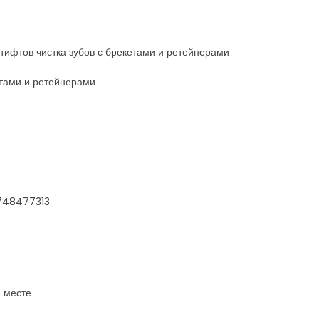
штифтов чистка зубов с брекетами и ретейнерами
етами и ретейнерами
7748477313
 месте