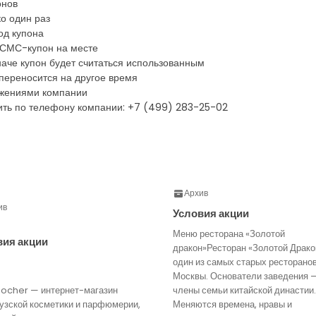
онов
о один раз
од купона
 СМС-купон на месте
иначе купон будет считаться использованным
 переносится на другое время
ожениями компании
ть по телефону компании: +7 (499) 283-25-02
Архив
ив
Условия акции
Меню ресторана «Золотой
вия акции
дракон»Ресторан «Золотой Драко
один из самых старых ресторано
Москвы. Основатели заведения 
Rocher — интернет-магазин
члены семьи китайской династии.
узской косметики и парфюмерии,
Меняются времена, нравы и