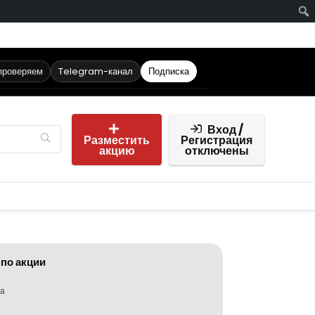
проверяем
Telegram-канал
Подписка
Вход /
Разместить
Регистрация
акцию
отключены
 по акции
ка