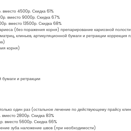
0р. вместо 4500р. Скидка 61%
800р. вместо 9000р. Скидка 67%
600р. вместо 13500р. Скидка 68%
 кариеса (без поражения корня) препарирование кариозной полост
атриц, клиньев, артикуляционной бумаги и ретракции коррекция 
ла)
ния корня)
й бумаги и ретракции
 только один раз (остальное лечение по действующему прайсу кли
р. вместо 2800р. Скидка 83%
50р. вместо 5600р. Скидка 66%
аление зуба наложение швов (при необходимости)