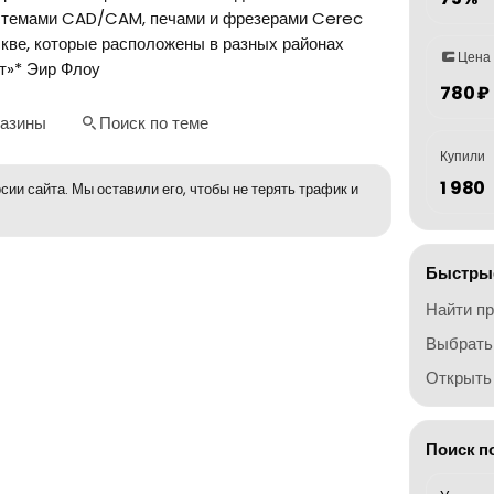
истемами CAD/CAM, печами и фрезерами Cerec
скве, которые расположены в разных районах
Цена
т»* Эир Флоу
780 ₽
газины
Поиск по теме
Купили
1 980
сии сайта. Мы оставили его, чтобы не терять трафик и
Быстрые
Найти п
Выбрать
Открыть 
Поиск п