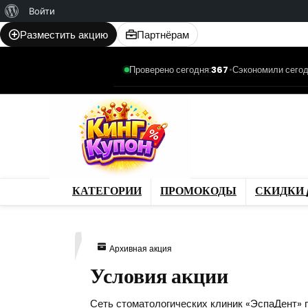
О
Войти
WordPress
Разместить акцию
Партнёрам
Проверено сегодня:
367
•
Сэкономили сегод
Категории
Промо
Магазины
Товар
КАТЕГОРИИ
ПРОМОКОДЫ
СКИДКИ 
837
Архивная акция
Условия акции
Сеть стоматологических клиник «ЭспаДент» п