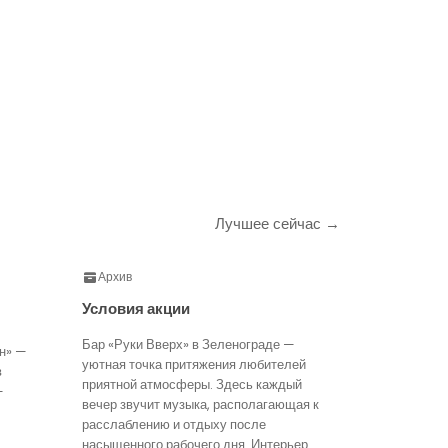
Лучшее сейчас →
Архив
Условия акции
Бар «Руки Вверх» в Зеленограде —
н» —
уютная точка притяжения любителей
в
приятной атмосферы. Здесь каждый
—
вечер звучит музыка, располагающая к
расслаблению и отдыху после
насыщенного рабочего дня. Интерьер