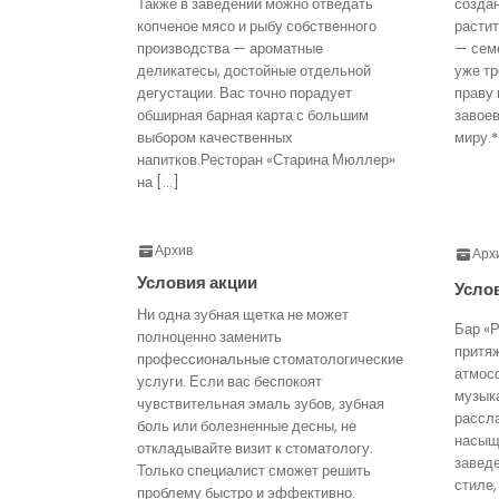
Также в заведении можно отведать
созда
копченое мясо и рыбу собственного
расти
производства — ароматные
— семе
деликатесы, достойные отдельной
уже тр
дегустации. Вас точно порадует
праву 
обширная барная карта с большим
завое
выбором качественных
миру.*
напитков.Ресторан «Старина Мюллер»
на […]
Архив
Арх
Условия акции
Усло
Ни одна зубная щетка не может
Бар «Р
полноценно заменить
притя
профессиональные стоматологические
атмос
услуги. Если вас беспокоят
музык
чувствительная эмаль зубов, зубная
рассл
боль или болезненные десны, не
насыще
откладывайте визит к стоматологу.
завед
Только специалист сможет решить
стиле,
проблему быстро и эффективно.