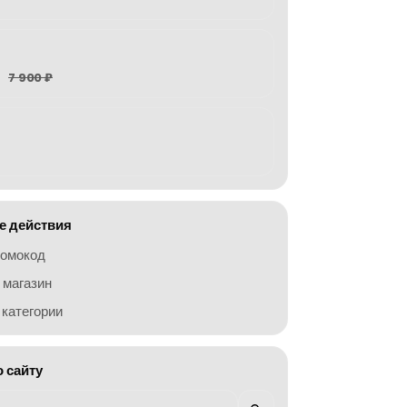
7 900 ₽
 действия
ромокод
 магазин
категории
о сайту