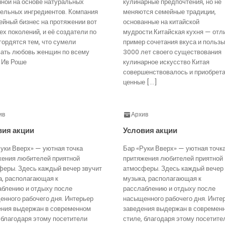
нной на основе натуральных
кулинарные предпочтения, но не
тельных ингредиентов. Компания
меняются семейные традиции,
йный бизнес на протяжении вот
основанные на китайской
ех поколений, и её создатели по
мудрости.Китайская кухня — отл
гордятся тем, что сумели
пример сочетания вкуса и пользы
вать любовь женщин по всему
3000 лет своего существования
 Ив Роше
кулинарное искусство Китая
совершенствовалось и приобрет
ценные […]
ив
Архив
вия акции
Условия акции
уки Вверх» — уютная точка
Бар «Руки Вверх» — уютная точк
жения любителей приятной
притяжения любителей приятной
феры. Здесь каждый вечер звучит
атмосферы. Здесь каждый вечер 
а, располагающая к
музыка, располагающая к
аблению и отдыху после
расслаблению и отдыху после
нного рабочего дня. Интерьер
насыщенного рабочего дня. Инте
ения выдержан в современном
заведения выдержан в современ
 благодаря этому посетители
стиле, благодаря этому посетите