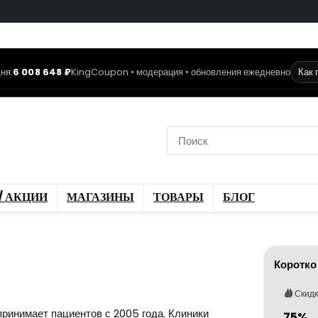
ня:
6 008 648 ₽
KingCoupon • модерация • обновления ежедневно
Как 
коды
Скидки / Акции
ы
Блог
/ АКЦИИ
МАГАЗИНЫ
ТОВАРЫ
БЛОГ
Коротко
Скид
ринимает пациентов с 2005 года. Клиники
75%