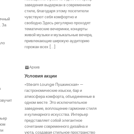
заведения выдержан в современном
стиле, благодаря этому посетители
чувствуют себя комфортно и
ичный
свободно.Здесь регулярно проходят
. За
тематические вечеринки, концерты
живой музыки и музыкальные вечера,
привлекающие широкую аудиторию
ало
горожан всех […]
Архив
Условия акции
«Steam Lounge Пушкинская» —
а
гастрономические изыски, бар и
атмосфера комфорта, объединенные в
звучит
одном месте. Это исключительное
заведение, воплощение гармонии стиля
и кулинарного искусства. Интерьер
рьер
представляет собой элегантное
ном
сочетание современного дизайна и
ли
уюта, создавая стильное пространство