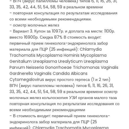
- ВПЧ (вирус папилломы человека) типов 6, 11, 16, 26, 31,
33, 35, 42, 44, 51, 54, 58, 59 в реальном времени
- повторная консультация по результатам исследования
со всеми необходимыми рекомендациями.
- осмотр молочных желез
- Вариант 3. Купон за 1097р. и доплата на месте: 1100р.
вместо 16900р. Скидка 87% В стоимость входит:
первичный прием гинеколога-эндокринолога забор
материала для ПЦР (25 инфекций): Chlamydia
Trachomatis Mycoplasma Hominis Mycoplasma
Genitalium Ureaplasma Urealyticum Ureaplasma
Parvum Neisseria Gonorrhoeae Trichomonas Vaginalis
Gardnerella Vaginalis Candida Albicans
Cytomegalovirus вирус простого герпеса (1 и 2 тип)
ВПЧ (вирус папилломы человека) типов 6, 11, 16, 26, 31,
33, 35, 42, 44, 51, 54, 58, 59 в реальном времени осмотр
молочных желез кольпоскопия УЗИ органов малого таза
повторная консультация по результатам исследования со
всеми необходимыми рекомендациями
- В стоимость входит: первичный прием гинеколога-
эндокринолога забор материала для ПЦР (25
инфекций): Chlamydia Trachomatis Mycoplasma