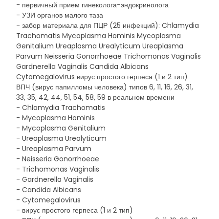
- первичный прием гинеколога-эндокринолога
- УЗИ органов малого таза
- забор материала для ПЦР (25 инфекций): Chlamydia
Trachomatis Mycoplasma Hominis Mycoplasma
Genitalium Ureaplasma Urealyticum Ureaplasma
Parvum Neisseria Gonorrhoeae Trichomonas Vaginalis
Gardnerella Vaginalis Candida Albicans
Cytomegalovirus вирус простого герпеса (1 и 2 тип)
ВПЧ (вирус папилломы человека) типов 6, 11, 16, 26, 31,
33, 35, 42, 44, 51, 54, 58, 59 в реальном времени
- Chlamydia Trachomatis
- Mycoplasma Hominis
- Mycoplasma Genitalium
- Ureaplasma Urealyticum
- Ureaplasma Parvum
- Neisseria Gonorrhoeae
- Trichomonas Vaginalis
- Gardnerella Vaginalis
- Candida Albicans
- Cytomegalovirus
- вирус простого герпеса (1 и 2 тип)