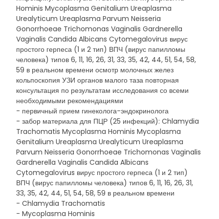
Hominis Mycoplasma Genitalium Ureaplasma
Urealyticum Ureaplasma Parvum Neisseria
Gonorrhoeae Trichomonas Vaginalis Gardnerella
Vaginalis Candida Albicans Cytomegalovirus вирус
простого герпеса (1 и 2 тип) ВПЧ (вирус папилломы
человека) типов 6, 11, 16, 26, 31, 33, 35, 42, 44, 51, 54, 58,
59 в реальном времени осмотр молочных желез
кольпоскопия УЗИ органов малого таза повторная
консультация по результатам исследования со всеми
необходимыми рекомендациями
- первичный прием гинеколога-эндокринолога
- забор материала для ПЦР (25 инфекций): Chlamydia
Trachomatis Mycoplasma Hominis Mycoplasma
Genitalium Ureaplasma Urealyticum Ureaplasma
Parvum Neisseria Gonorrhoeae Trichomonas Vaginalis
Gardnerella Vaginalis Candida Albicans
Cytomegalovirus вирус простого герпеса (1 и 2 тип)
ВПЧ (вирус папилломы человека) типов 6, 11, 16, 26, 31,
33, 35, 42, 44, 51, 54, 58, 59 в реальном времени
- Chlamydia Trachomatis
- Mycoplasma Hominis