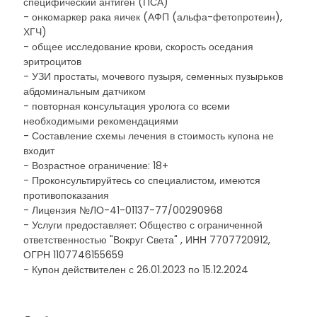
специфический антиген (ПСА)
- онкомаркер рака яичек (АФП (альфа-фетопротеин),
ХГЧ)
- общее исследование крови, скорость оседания
эритроцитов
- УЗИ простаты, мочевого пузыря, семенных пузырьков
абдоминальным датчиком
- повторная консультация уролога со всеми
необходимыми рекомендациями
- Составление схемы лечения в стоимость купона не
входит
- Возрастное ограничение: 18+
- Проконсультируйтесь со специалистом, имеются
противопоказания
- Лицензия №ЛО-41-01137-77/00290968
- Услуги предоставляет: Общество с ограниченной
ответственностью "Вокруг Света" , ИНН 7707720912,
ОГРН 1107746155659
- Купон действителен с 26.01.2023 по 15.12.2024