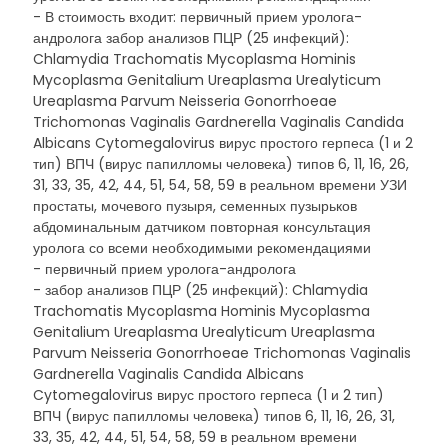
- В стоимость входит: первичный прием уролога-
андролога забор анализов ПЦР (25 инфекций):
Chlamydia Trachomatis Mycoplasma Hominis
Mycoplasma Genitalium Ureaplasma Urealyticum
Ureaplasma Parvum Neisseria Gonorrhoeae
Trichomonas Vaginalis Gardnerella Vaginalis Candida
Albicans Cytomegalovirus вирус простого герпеса (1 и 2
тип) ВПЧ (вирус папилломы человека) типов 6, 11, 16, 26,
31, 33, 35, 42, 44, 51, 54, 58, 59 в реальном времени УЗИ
простаты, мочевого пузыря, семенных пузырьков
абдоминальным датчиком повторная консультация
уролога со всеми необходимыми рекомендациями
- первичный прием уролога-андролога
- забор анализов ПЦР (25 инфекций): Chlamydia
Trachomatis Mycoplasma Hominis Mycoplasma
Genitalium Ureaplasma Urealyticum Ureaplasma
Parvum Neisseria Gonorrhoeae Trichomonas Vaginalis
Gardnerella Vaginalis Candida Albicans
Cytomegalovirus вирус простого герпеса (1 и 2 тип)
ВПЧ (вирус папилломы человека) типов 6, 11, 16, 26, 31,
33, 35, 42, 44, 51, 54, 58, 59 в реальном времени