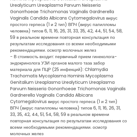
Urealyticum Ureaplasma Parvum Neisseria
Gonorrhoeae Trichomonas Vaginalis Gardnerella
Vaginalis Candida Albicans Cytomegalovirus вирус
простого герпеса (1 и 2 тип) ВПЧ (вирус папилломы
человека) типов 6, 11, 16, 26, 31, 33, 35, 42, 44, 51, 54, 58,
59 в реальном времени повторная консультация по
результатам исследования со всеми необходимыми
рекомендациями. осмотр молочных желез
- В стоимость входит: первичный прием гинеколога-
эндокринолога УЗИ органов малого таза забор
материала для ПЦР (25 инфекций): Chlamydia
Trachomatis Mycoplasma Hominis Mycoplasma
Genitalium Ureaplasma Urealyticum Ureaplasma
Parvum Neisseria Gonorrhoeae Trichomonas Vaginalis
Gardnerella Vaginalis Candida Albicans
Cytomegalovirus вирус простого герпеса (1 и 2 тип)
ВПЧ (вирус папилломы человека) типов 6, 11, 16, 26, 31,
33, 35, 42, 44, 51, 54, 58, 59 в реальном времени
повторная консультация по результатам исследования со
всеми необходимыми рекомендациями. осмотр
молочных желез