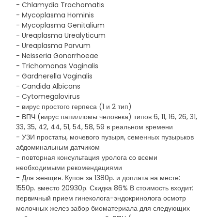
- Chlamydia Trachomatis
- Mycoplasma Hominis
- Mycoplasma Genitalium
- Ureaplasma Urealyticum
- Ureaplasma Parvum
- Neisseria Gonorrhoeae
- Trichomonas Vaginalis
- Gardnerella Vaginalis
- Candida Albicans
- Cytomegalovirus
- вирус простого герпеса (1 и 2 тип)
- ВПЧ (вирус папилломы человека) типов 6, 11, 16, 26, 31,
33, 35, 42, 44, 51, 54, 58, 59 в реальном времени
- УЗИ простаты, мочевого пузыря, семенных пузырьков
абдоминальным датчиком
- повторная консультация уролога со всеми
необходимыми рекомендациями
- Для женщин. Купон за 1380р. и доплата на месте:
1550р. вместо 20930р. Скидка 86% В стоимость входит:
первичный прием гинеколога-эндокринолога осмотр
молочных желез забор биоматериала для следующих