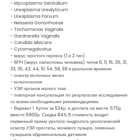
- Mycoplasma Genitalium
- Ureaplasma Urealyticum
- Ureaplasma Parvum
- Neisseria Gonorrhoeae
- Trichomonas Vaginalis
- Gardnerella Vaginalis
- Candida Albicans
- Cytomegalovirus
- вирус простого герпеса (1 и 2 тип)
- ВПЧ (вирус папилломы человека) типов 6, 11, 16, 26, 31,
33, 35, 42, 44, 51, 54, 58, 59 в реальном времени
- осмотр молочных желез
- кольпоскопия
- УЗИ органов малого таза
- повторная консультация по результатам исследования
со всеми необходимыми рекомендациями
- Вариант 1. Купон за 534р. и доплата на месте: 570р.
вместо 6900р. Скидка 84% В стоимость входит:
первичный прием уролога-андролога урологический
осмотр УЗИ простаты, мочевого пузыря, семенных
пузырьков абдоминальным датчиком