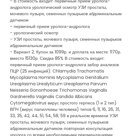
- В стоимость входит: первичный прием уролога-
андролога урологический осмотр УЗИ простаты,
мочевого пузыря, семенных пузырьков абдоминальным
датчиком
- первичный прием уролога-андролога
- урологический осмотр
- УЗИ простаты, мочевого пузыря, семенных пузырьков
абдоминальным датчиком
- Вариант 2. Купон за 1099р. и доплата на месте: 1170р.
вместо 15130р. Скидка 85% В стоимость входит:
первичный прием уролога-андролога забор анализов
ПЦР (25 инфекций): Chlamydia Trachomatis
Mycoplasma Hominis Mycoplasma Genitalium
Ureaplasma Urealyticum Ureaplasma Parvum
Neisseria Gonorrhoeae Trichomonas Vaginalis
Gardnerella Vaginalis Candida Albicans
Cytomegalovirus вирус простого герпеса (1 и 2 тип)
ВПЧ (вирус папилломы человека) типов 6, 11, 16, 26, 31,
33, 35, 42, 44, 51, 54, 58, 59 в реальном времени УЗИ
простаты, мочевого пузыря, семенных пузырьков
абдоминальным датчиком повторная консультация
уролога со всеми необходимыми рекомендациями