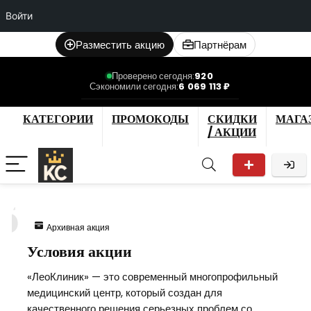
Войти
Разместить акцию
Партнёрам
Проверено сегодня:
920
Сэкономили сегодня:
6 069 113 ₽
КАТЕГОРИИ
ПРОМОКОДЫ
СКИДКИ
МАГА
/ АКЦИИ
5
Архивная акция
Условия акции
«ЛеоКлиник» — это современный многопрофильный
медицинский центр, который создан для
качественного решения серьезных проблем со