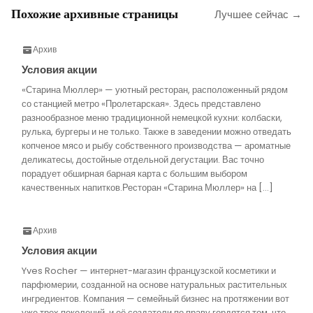
Похожие архивные страницы
Лучшее сейчас →
Архив
Условия акции
«Старина Мюллер» — уютный ресторан, расположенный рядом
со станцией метро «Пролетарская». Здесь представлено
разнообразное меню традиционной немецкой кухни: колбаски,
рулька, бургеры и не только. Также в заведении можно отведать
копченое мясо и рыбу собственного производства — ароматные
деликатесы, достойные отдельной дегустации. Вас точно
порадует обширная барная карта с большим выбором
качественных напитков.Ресторан «Старина Мюллер» на […]
Архив
Условия акции
Yves Rocher — интернет-магазин французской косметики и
парфюмерии, созданной на основе натуральных растительных
ингредиентов. Компания — семейный бизнес на протяжении вот
уже трех поколений, и её создатели по праву гордятся тем, что