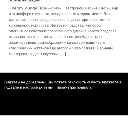
«Steam Lounge Пушкинская» — гастрономические изыски, бар
и атмосфера комфорта, объединенные в одном месте. Это
исключительное заведение, воплощение гармонии стиля и
кулинарного искусства. Интерьер представляет собой
элегантное сочетание современного дизайна и уюта, создавая
стильное пространство для ваших встреч.Барное меню
поражает своим разнообразием и качеством напитков: от
классических коктейлей до авторских композиций. Бармены
мастерски создают вкусовые […]
Виджеты не добавлены. Вы можете отключить область виджетов в
подвале в настройках темы - параметры подвала