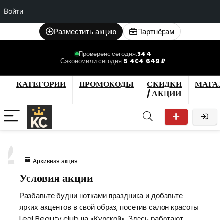
Войти
Разместить акцию
Партнёрам
Проверено сегодня:
344
Сэкономили сегодня:
5 404 649 ₽
КАТЕГОРИИ
ПРОМОКОДЫ
СКИДКИ
МАГА
/ АКЦИИ
2
Архивная акция
Условия акции
Разбавьте будни нотками праздника и добавьте
ярких акцентов в свой образ, посетив салон красоты
Leal Beauty club на «Курской». Здесь работают