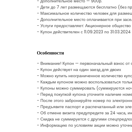
- дополнительное место — 900р.
- Дети до 7 лет размещаются бесплатно (без п
- Максимальное количество человек для размеще
- Дополнительное место оплачивается при зас
- Услуги предоставляет: Акционерное обществ
- Купон действителен с 11.09.2023 по 31.03.2024
Особенности
- Внимание! Купон — первоначальный взнос от
- Купон действует на один заезд для двоих
- Можно купить неограниченное количество куп
- Каждым купоном можно воспользоваться тольк
- Купоны можно суммировать (суммируются но
- Перед покупкой купона уточните наличие ном
- После этого забронируйте номер по электронн
- Предъявите паспорт и распечатанный или эле
- Об отмене визита предупредите за 24 часа, и
- Скидка не суммируется с другими спецпредл
- Информацию по условиям акции можно уточни