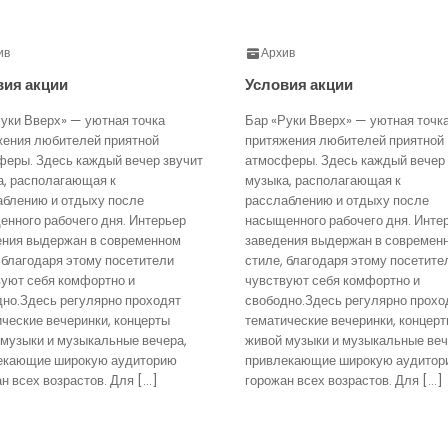
ив
Архив
вия акции
Условия акции
уки Вверх» — уютная точка
Бар «Руки Вверх» — уютная точк
жения любителей приятной
притяжения любителей приятной
феры. Здесь каждый вечер звучит
атмосферы. Здесь каждый вечер 
а, располагающая к
музыка, располагающая к
аблению и отдыху после
расслаблению и отдыху после
нного рабочего дня. Интерьер
насыщенного рабочего дня. Инте
ения выдержан в современном
заведения выдержан в современ
 благодаря этому посетители
стиле, благодаря этому посетите
вуют себя комфортно и
чувствуют себя комфортно и
дно.Здесь регулярно проходят
свободно.Здесь регулярно прохо
ческие вечеринки, концерты
тематические вечеринки, концер
 музыки и музыкальные вечера,
живой музыки и музыкальные веч
екающие широкую аудиторию
привлекающие широкую аудитор
н всех возрастов. Для […]
горожан всех возрастов. Для […]