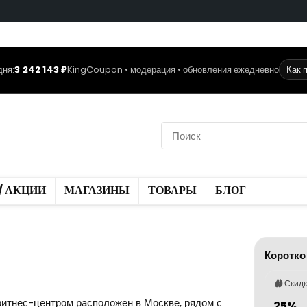
дня:
3 242 143 ₽
KingCoupon • модерация • обновления ежедневно
Как 
коды
Скидки / Акции
ы
Блог
/ АКЦИИ
МАГАЗИНЫ
ТОВАРЫ
БЛОГ
Коротко
Скид
фитнес-центром расположен в Москве, рядом с
25%