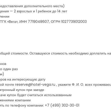
редоставления дополнительного места)
ния — 2 взрослых и 1 ребенок до 14 лет
елении
о ТГК «Вега», ИНН 7719048607, ОГРН 1027739012003
 общей стоимости. Оставшуюся стоимость необходимо доплатить на
онов
о один раз
чи)
еров на интересующую дату
ой почте reserve@hotel-vega.ru , укажите Ф. И. О. всех проживаю
ктронный купон при заезде
наче купон будет считаться использованным
ожениями компании
ть по телефону компании: +7 (499) 302-30-01