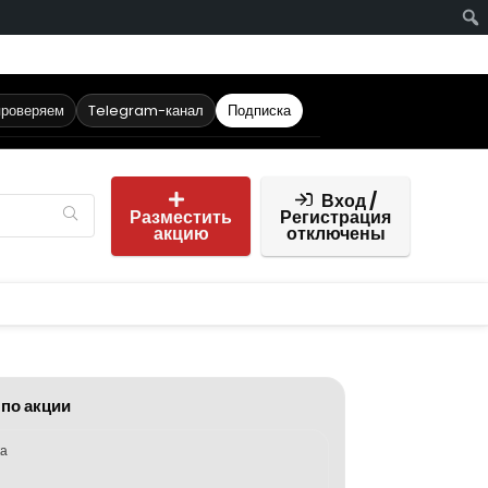
проверяем
Telegram-канал
Подписка
Вход /
Разместить
Регистрация
акцию
отключены
 по акции
ка