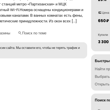
т станций метро «Партизанская» и МЦК
атный Wi-Fi.Номера оснащены кондиционерами и
Цена
ковыми каналами. В ванных комнатах есть фены,
650 ₽
етические принадлежности. Из окон всех […]
газины
Поиск по теме
Купили
3 300
сии сайта. Мы оставили его, чтобы не терять трафик и
Быстрые
Найти п
Выбрать
Открыть 
Поиск п