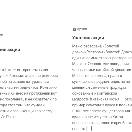
Архив
ив
Условия акции
Меню ресторана «Золотой
вия акции
дракон»Ресторан «Золотой Драко
один из самых старых ресторано
Москвы. Основатели заведения 
Rocher — интернет-магазин
члены семьи китайской династии.
узской косметики и парфюмерии,
Меняются времена, нравы и
нной на основе натуральных
кулинарные предпочтения, но не
тельных ингредиентов. Компания
меняются семейные традиции,
йный бизнес на протяжении вот
основанные на китайской
ех поколений, и её создатели по
мудрости.Китайская кухня — отл
гордятся тем, что сумели
пример сочетания вкуса и пользы
вать любовь женщин по всему
3000 лет своего существования
 Ив Роше
кулинарное искусство Китая
совершенствовалось и приобрет
ценные […]