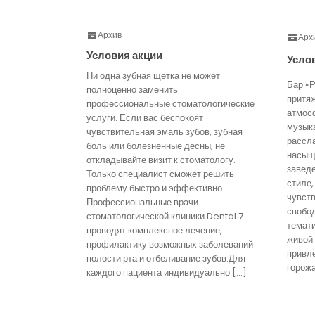
Архив
Арх
Условия акции
Усло
Ни одна зубная щетка не может
Бар «Р
полноценно заменить
притя
профессиональные стоматологические
атмос
услуги. Если вас беспокоят
музык
чувствительная эмаль зубов, зубная
рассл
боль или болезненные десны, не
насыще
откладывайте визит к стоматологу.
завед
Только специалист сможет решить
стиле,
проблему быстро и эффективно.
чувст
Профессиональные врачи
свобо
стоматологической клиники Dental 7
темати
проводят комплексное лечение,
живой
профилактику возможных заболеваний
привл
полости рта и отбеливание зубов.Для
горожа
каждого пациента индивидуально […]