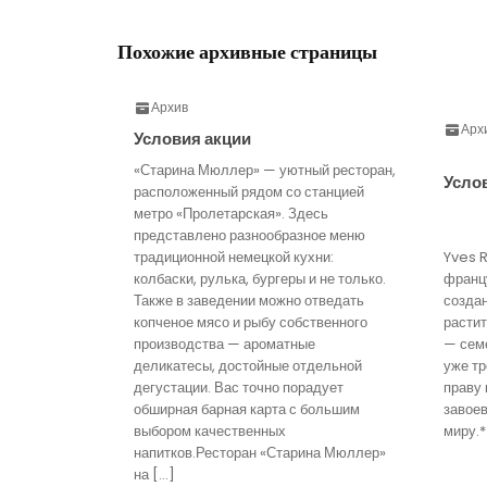
Похожие архивные страницы
Архив
Арх
Условия акции
«Старина Мюллер» — уютный ресторан,
Усло
расположенный рядом со станцией
метро «Пролетарская». Здесь
представлено разнообразное меню
традиционной немецкой кухни:
Yves 
колбаски, рулька, бургеры и не только.
франц
Также в заведении можно отведать
созда
копченое мясо и рыбу собственного
расти
производства — ароматные
— семе
деликатесы, достойные отдельной
уже тр
дегустации. Вас точно порадует
праву 
обширная барная карта с большим
завое
выбором качественных
миру.*
напитков.Ресторан «Старина Мюллер»
на […]