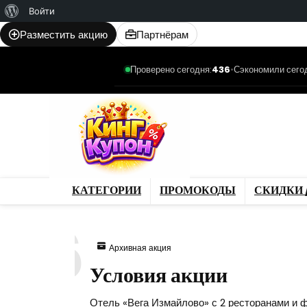
О
Войти
WordPress
Разместить акцию
Партнёрам
Проверено сегодня:
436
•
Сэкономили сего
Категории
Промо
Магазины
Товар
КАТЕГОРИИ
ПРОМОКОДЫ
СКИДКИ 
206
Архивная акция
Условия акции
Отель «Вега Измайлово» с 2 ресторанами и 