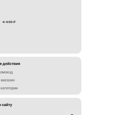
4 400 ₽
 действия
ромокод
 магазин
категории
о сайту