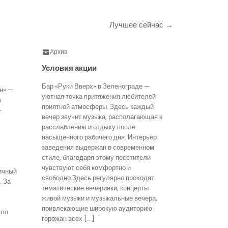
Лучшее сейчас →
Архив
Условия акции
Бар «Руки Вверх» в Зеленограде —
н» —
уютная точка притяжения любителей
в
приятной атмосферы. Здесь каждый
—
вечер звучит музыка, располагающая к
расслаблению и отдыху после
насыщенного рабочего дня. Интерьер
заведения выдержан в современном
стиле, благодаря этому посетители
чувствуют себя комфортно и
ичный
свободно.Здесь регулярно проходят
. За
тематические вечеринки, концерты
живой музыки и музыкальные вечера,
привлекающие широкую аудиторию
ало
горожан всех […]