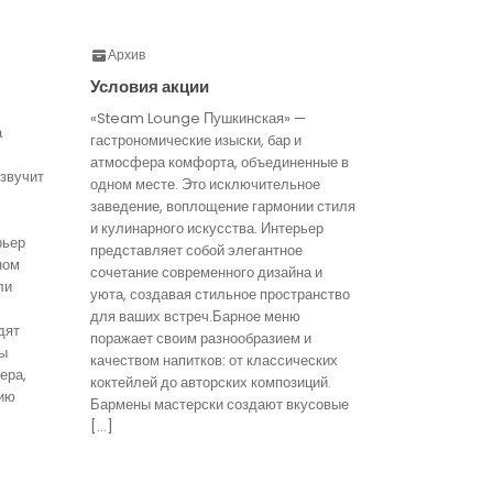
Архив
Условия акции
«Steam Lounge Пушкинская» —
а
гастрономические изыски, бар и
атмосфера комфорта, объединенные в
звучит
одном месте. Это исключительное
заведение, воплощение гармонии стиля
и кулинарного искусства. Интерьер
рьер
представляет собой элегантное
ном
сочетание современного дизайна и
ли
уюта, создавая стильное пространство
для ваших встреч.Барное меню
дят
поражает своим разнообразием и
ты
качеством напитков: от классических
ера,
коктейлей до авторских композиций.
ию
Бармены мастерски создают вкусовые
[…]