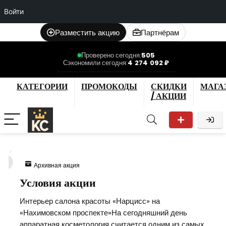
Войти
Разместить акцию
Партнёрам
Проверено сегодня:
505
Сэкономили сегодня:
4 274 092 ₽
КАТЕГОРИИ
ПРОМОКОДЫ
СКИДКИ
МАГА
/ АКЦИИ
5
Архивная акция
Условия акции
Интерьер салона красоты «Нарцисс» на
«Нахимовском проспекте»На сегодняшний день
аппаратная косметология считается одним из самых