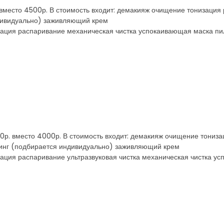
 вместо 4500р. В стоимость входит: демакияж очищение тонизация
дивидуально) заживляющий крем
изация распаривание механическая чистка успокаивающая маска п
0р. вместо 4000р. В стоимость входит: демакияж очищение тониза
инг (подбирается индивидуально) заживляющий крем
зация распаривание ультразвуковая чистка механическая чистка у