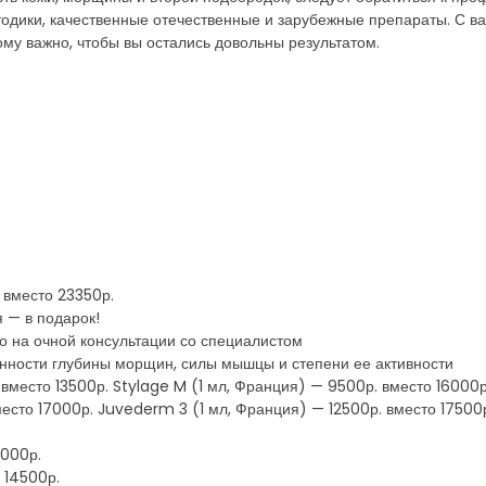
одики, качественные отечественные и зарубежные препараты. С в
ому важно, чтобы вы остались довольны результатом.
 вместо 23350р.
 — в подарок!
о на очной консультации со специалистом
енности глубины морщин, силы мышцы и степени ее активности
. вместо 13500р. Stylage M (1 мл, Франция) — 9500р. вместо 16000
место 17000р. Juvederm 3 (1 мл, Франция) — 12500р. вместо 17500
6000р.
 14500р.