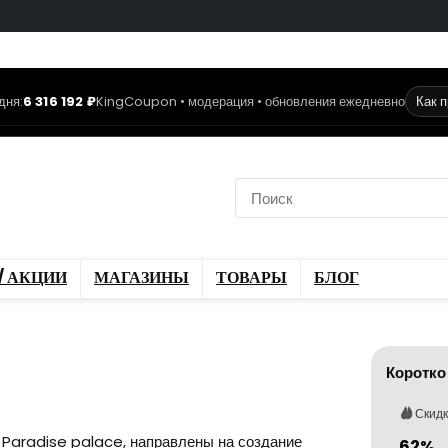
дня:
6 316 192 ₽
KingCoupon • модерация • обновления ежедневно
Как 
коды
Скидки / Акции
ы
Блог
/ АКЦИИ
МАГАЗИНЫ
ТОВАРЫ
БЛОГ
Коротко
Скид
 Paradise palace, направлены на создание
62%