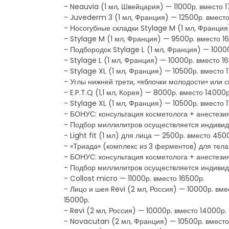
- Neauvia (1 мл, Швейцария) — 11000р. вместо 
- Juvederm 3 (1 мл, Франция) — 12500р. вместо
- Носогубные складки Stylage M (1 мл, Франция
- Stylage M (1 мл, Франция) — 9500р. вместо 1
- Подбородок Stylage L (1 мл, Франция) — 10000
- Stylage L (1 мл, Франция) — 10000р. вместо 1
- Stylage XL (1 мл, Франция) — 10500р. вместо 
- Углы нижней трети, «яблочки молодости» или с
- E.P.T.Q (1,1 мл, Корея) — 8000р. вместо 14000р
- Stylage XL (1 мл, Франция) — 10500р. вместо 
- БОНУС: консультация косметолога + анестезия
- Подбор миллилитров осуществляется индивид
- Light fit (1 мл) для лица — 2500р. вместо 450
- «Триада» (комплекс из 3 ферментов) для тела
- БОНУС: консультация косметолога + анестезия
- Подбор миллилитров осуществляется индивид
- Collost micro — 11000р. вместо 16500р.
- Лицо и шея Revi (2 мл, Россия) — 10000р. вм
15000р.
- Revi (2 мл, Россия) — 10000р. вместо 14000р.
- Novacutan (2 мл, Франция) — 10500р. вместо