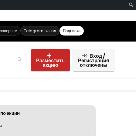
проверяем
Telegram-канал
Подписка
Вход /
Разместить
Регистрация
акцию
отключены
 по акции
ка