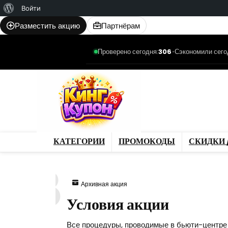
О
Войти
WordPress
Разместить акцию
Партнёрам
Проверено сегодня:
306
•
Сэкономили сего
Категории
Промо
Магазины
Товар
КАТЕГОРИИ
ПРОМОКОДЫ
СКИДКИ 
868
Архивная акция
Условия акции
Все процедуры, проводимые в бьюти-центре