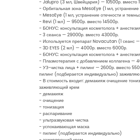
- Jalupro (3 мл, Швейцария) — 10500р. вместо 
- Орбитальная зона MesoEye (1 мл, устранение 
- MesoEye (1 мл, устранение отечности и темны
- Revi (1 мл) — 9500р. вместо 14500р.
- БОНУС: консультация косметолога + анестезия
- 3 сеанса — 29000р. вместо 43000р.
- Используется препарат Novacutan (1 сеанс —
- 3D EYES (2 мл) — 4000р. вместо 6000р.
- БОНУС: консультация косметолога + анестезия
- Плазмотерапия с добавлением коллагена — 4
- УЗ-чистка лица + пилинг — 2600р. вместо 55
пилинг (подбирается индивидуально) заживля
- В стоимость входит: демакияж очищение тони
заживляющий крем
- демакияж
- очищение
- тонизация
- распаривание
- ультразвуковая чистка
- успокаивающая маска
- пилинг (подбирается индивидуально)
- заживляющий крем