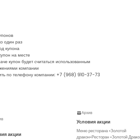
упонов
о один раз
од купона
купон на месте
наче купон будет считаться использованным
ожениями компании
ть по телефону компании: +7 (968) 910-37-73
Архив
ив
Условия акции
Меню ресторана «Золотой
вия акции
дракон»Ресторан «Золотой Драко