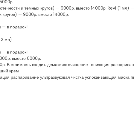
15000р.
отечности и темных кругов) — 9000р. вместо 14000р. Revi (1 мл) —
х кругов) — 9000р. вместо 14000р.
 — в подарок!
 2 мл)
 — в подарок!
000р. вместо 6000р.
00р. В стоимость входит: демакияж очищение тонизация распарива
ющий крем
зация распаривание ультразвуковая чистка успокаивающая маска 