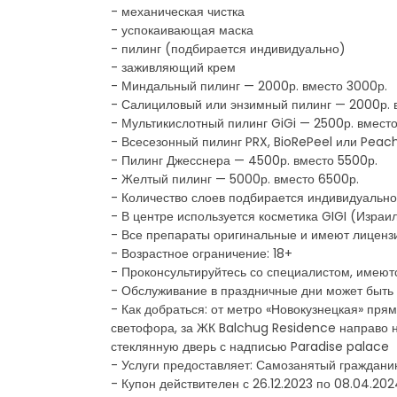
- механическая чистка
- успокаивающая маска
- пилинг (подбирается индивидуально)
- заживляющий крем
- Миндальный пилинг — 2000р. вместо 3000р.
- Салициловый или энзимный пилинг — 2000р. 
- Мультикислотный пилинг GiGi — 2500р. вмест
- Всесезонный пилинг PRX, BioRePeel или Peac
- Пилинг Джесснера — 4500р. вместо 5500р.
- Желтый пилинг — 5000р. вместо 6500р.
- Количество слоев подбирается индивидуально
- В центре используется косметика GIGI (Израи
- Все препараты оригинальные и имеют лиценз
- Возрастное ограничение: 18+
- Проконсультируйтесь со специалистом, имеют
- Обслуживание в праздничные дни может быть
- Как добраться: от метро «Новокузнецкая» прям
светофора, за ЖК Balchug Residence направо н
стеклянную дверь с надписью Paradise palace
- Услуги предоставляет: Самозанятый гражд
- Купон действителен с 26.12.2023 по 08.04.202