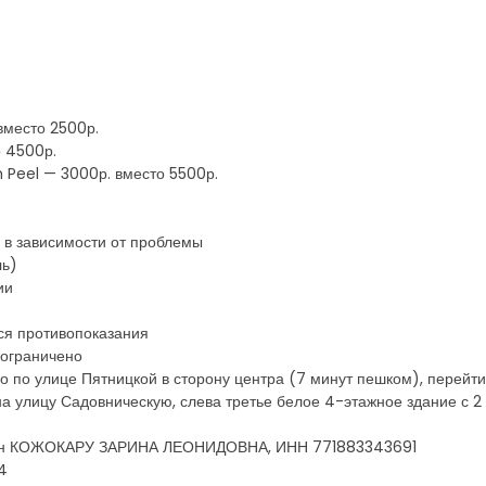
вместо 2500р.
о 4500р.
h Peel — 3000р. вместо 5500р.
 в зависимости от проблемы
ль)
ии
ся противопоказания
 ограничено
о по улице Пятницкой в сторону центра (7 минут пешком), перейт
а улицу Садовническую, слева третье белое 4-этажное здание с 2
анин КОЖОКАРУ ЗАРИНА ЛЕОНИДОВНА, ИНН 771883343691
4