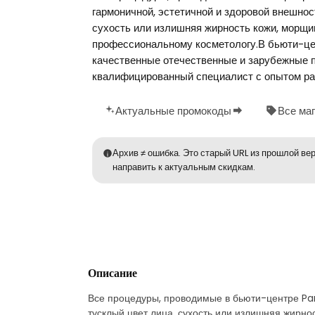
гармоничной, эстетичной и здоровой внешнос
сухость или излишняя жирность кожи, морщин
профессиональному косметологу.В бьюти-це
качественные отечественные и зарубежные п
квалифицированный специалист с опытом ра
Актуальные промокоды
Все ма
Архив ≠ ошибка. Это старый URL из прошлой вер
направить к актуальным скидкам.
Описание
Все процедуры, проводимые в бьюти-центре Par
тусклый цвет лица, сухость или излишняя жирно