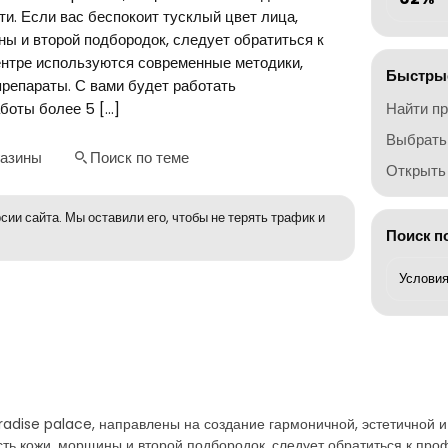
ти. Если вас беспокоит тусклый цвет лица,
ы и второй подбородок, следует обратиться к
нтре используются современные методики,
Быстрые
репараты. С вами будет работать
боты более 5 […]
Найти п
Выбрать
газины
Поиск по теме
Открыть 
сии сайта. Мы оставили его, чтобы не терять трафик и
Поиск п
adise palace, направлены на создание гармоничной, эстетичной и
сть кожи, морщины и второй подбородок, следует обратиться к пр