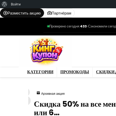
О
Войти
WordPress
Разместить акцию
Партнёрам
Проверено сегодня:
433
•
Сэкономили сегод
Категории
Промо
Магазины
Товар
КАТЕГОРИИ
ПРОМОКОДЫ
СКИДКИ 
623
Архивная акция
Скидка 50% на все меню
или 6…