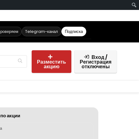
проверяем
Telegram-канал
Подписка
Вход /
Разместить
Регистрация
акцию
отключены
 по акции
ка