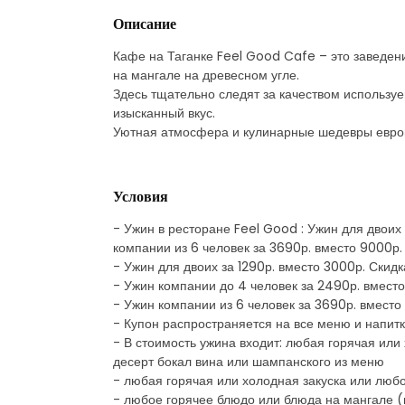
Описание
Кафе на Таганке Feel Good Cafe – это заведени
на мангале на древесном угле.
Здесь тщательно следят за качеством использу
изысканный вкус.
Уютная атмосфера и кулинарные шедевры европ
Условия
- Ужин в ресторане Feel Good : Ужин для двоих
компании из 6 человек за 3690р. вместо 9000р
- Ужин для двоих за 1290р. вместо 3000р. Скид
- Ужин компании до 4 человек за 2490р. вмест
- Ужин компании из 6 человек за 3690р. вместо
- Купон распространяется на все меню и напит
- В стоимость ужина входит: любая горячая ил
десерт бокал вина или шампанского из меню
- любая горячая или холодная закуска или люб
- любое горячее блюдо или блюда на мангале (