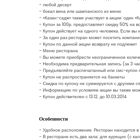
- любой десерт
- бокал вина или шампанского из меню
- «Казан-садж» также участвует в акции: один «
- Купон за 100р. предоставляет скидку 50% на 
- Купон действует на одного человека. Если вы
- За один раз ресторан может посетить компани
- Купон по данной акции возврату не подлежит
- Меню ресторана
- Вы можете приобрести неограниченное количе
- Необходима предварительная запись (за 3 ча
- Предъявляйте распечатанный или смс-купон 
- Купон не распространяется на банкеты
- Скидка по купону не суммируется с другими
- Информацию по условиям акции вы также мож
- Купон действителен с 13.12. до 10.03.2014
Особенности
- Удобное расположение. Ресторан находится в 
- В ресторане есть два зала: для курящих (с ка