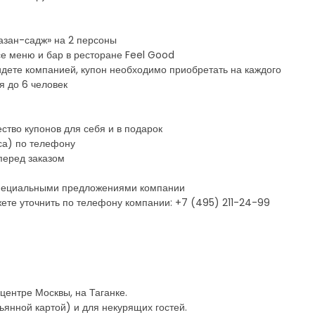
Казан-садж» на 2 персоны
все меню и бар в ресторане Feel Good
 идете компанией, купон необходимо приобретать на каждого
я до 6 человек
ство купонов для себя и в подарок
са) по телефону
перед заказом
 специальными предложениями компании
ете уточнить по телефону компании: +7 (495) 211-24-99
центре Москвы, на Таганке.
льянной картой) и для некурящих гостей.