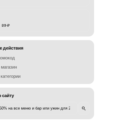
23 ₽
 действия
ромокод
 магазин
категории
о сайту