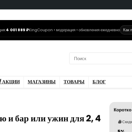
ня:
4 001 889 ₽
KingCoupon • модерация • обновления ежедневно
Как 
коды
Скидки / Акции
ы
Блог
/ АКЦИИ
МАГАЗИНЫ
ТОВАРЫ
БЛОГ
Коротко
 и бар или ужин для 2, 4
Скид
5%