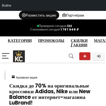
Войти
Разместить акцию
Партнёрам
Проверено сегодня:
122
Сэкономили сегодня:
1 787 649 ₽
КАТЕГОРИИ
ПРОМОКОДЫ
СКИДКИ
МАГА
/ АКЦИИ
1
Архивная акция
Скидка до 70% на оригинальные
кроссовки Adidas, Nike или New
Balance от интернет-магазина
LuBrand!