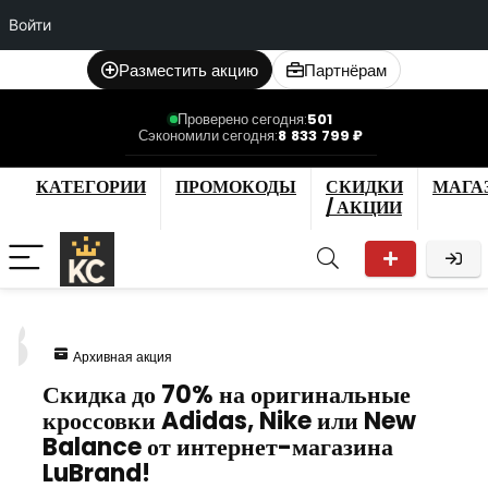
Войти
Разместить акцию
Партнёрам
Проверено сегодня:
501
Сэкономили сегодня:
8 833 799 ₽
КАТЕГОРИИ
ПРОМОКОДЫ
СКИДКИ
МАГА
/ АКЦИИ
8
Архивная акция
Скидка до 70% на оригинальные
кроссовки Adidas, Nike или New
Balance от интернет-магазина
LuBrand!